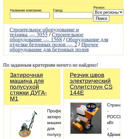
Регион:
Название компании:
Город:
Строительное оборудование и
техника —
3055
/
Строительное
оборудование —
1568
/
Оборудование для
отделки бетонных полов —
2
/
Прочее
оборудование для бетонных полов
По заданным критериям ничего не найдено!
Затирочная
Резчик швов
машина для
электрический
полусухой
Сплитстоун CS
стяжки ДУГА-
144E
М1
Страна
Профессиональная
-
затирочная
РОССИЯМощно
машина
кВт
для
-
полусухой
4Диаметр