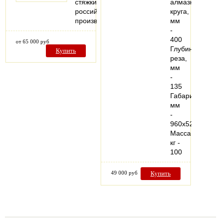
стяжки
алмазного
российского
круга,
производства
мм
-
400
от 65 000 руб
Глубина
Купить
реза,
мм
-
135
Габариты,
мм
-
960х520х116
Масса,
кг -
100
49 000 руб
Купить