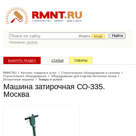
строительство
ремонт
дом и дача
Искать
везде
Например,
кровля
ВЫБРАТЬ РАЗДЕЛ
СТАТЬИ
ТОВАРЫ
КАТАЛОГ КОМПАНИЙ
RMNT.RU
/
Каталог товаров и услуг
/
Строительное оборудование и техника
/
Строительное оборудование
/
Оборудование для отделки бетонных полов
/
Затирочные машины
/
Товары и услуги
Машина затирочная СО-335
.
Москва