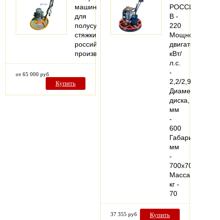
машина
РОССИЯНапря
для
В -
полусухой
220
стяжки
Мощность
российского
двигателя,
производства
кВт/
л.с.
-
от 65 000 руб
2,2/2,99
Купить
Диаметр
диска,
мм
-
600
Габариты,
мм
-
700х700х320
Масса,
кг -
70
37 355 руб
Купить