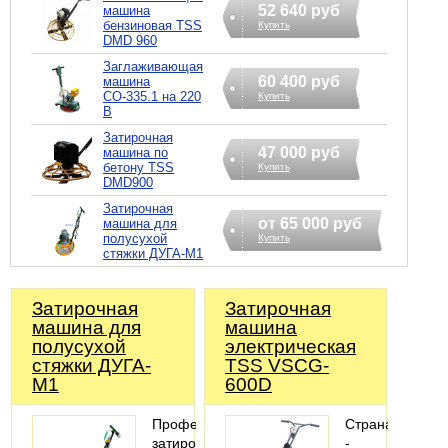
52 640 руб
машина
бензиновая TSS
Купить
DMD 960
Заглаживающая
60 400 руб
машина
СО-335.1 на 220
Купить
В
Затирочная
47 000 руб
машина по
бетону TSS
Купить
DMD900
Затирочная
от 65 000 руб
машина для
полусухой
Купить
стяжки ДУГА-М1
Затирочная
Затирочная
машина для
машина
полусухой
электрическая
стяжки ДУГА-
TSS VSCG-
М1
600D
Профессиональная
Страна
затирочная
-