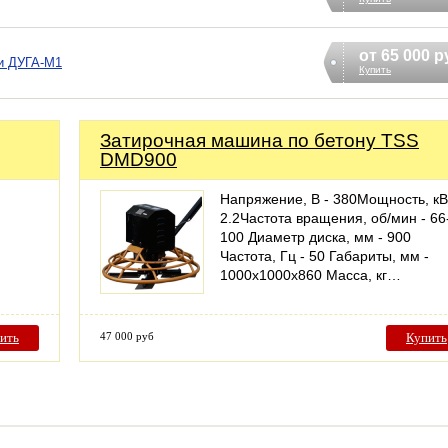
от 65 000 р
и ДУГА-М1
Купить
Затирочная машина по бетону TSS
DMD900
я
Напряжение, В - 380Мощность, кВ
2.2Частота вращения, об/мин - 66
100 Диаметр диска, мм - 900
Частота, Гц - 50 Габариты, мм -
1000х1000х860 Масса, кг…
ить
47 000 руб
Купить