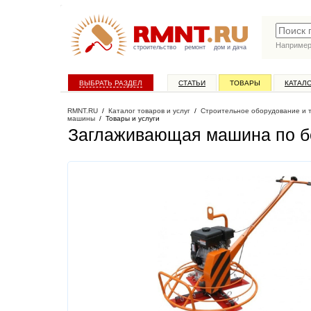
Наприме
строительство
ремонт
дом и дача
ВЫБРАТЬ РАЗДЕЛ
СТАТЬИ
ТОВАРЫ
КАТАЛ
RMNT.RU
/
Каталог товаров и услуг
/
Строительное оборудование и 
машины
/
Товары и услуги
Заглаживающая машина по 