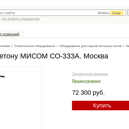
Искать
везде
р,
как выбрать кондиционер
ОГ КОМПАНИЙ
техника
/
Строительное оборудование
/
Оборудование для отделки бетонных полов
/
З
бетону МИСОМ СО-333А
. Москва
Затирочные машины
Проинструмент
72 300 руб.
Купить