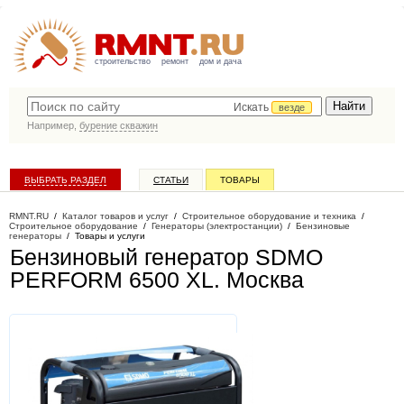
строительство
ремонт
дом и дача
Искать
везде
Например,
бурение скважин
ВЫБРАТЬ РАЗДЕЛ
СТАТЬИ
ТОВАРЫ
КАТАЛОГ КОМПАНИЙ
RMNT.RU
/
Каталог товаров и услуг
/
Строительное оборудование и техника
/
Строительное оборудование
/
Генераторы (электростанции)
/
Бензиновые
генераторы
/
Товары и услуги
Бензиновый генератор SDMO
PERFORM 6500 XL
. Москва