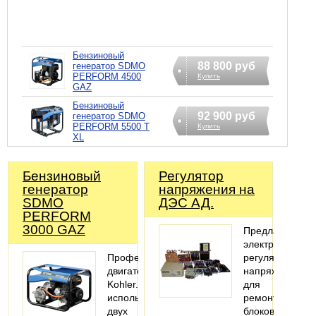
Бензиновый
88 800 руб
генератор SDMO
PERFORM 4500
Купить
GAZ
Бензиновый
92 900 руб
генератор SDMO
PERFORM 5500 T
Купить
XL
Бензиновый
Регулятор
генератор
напряжения на
SDMO
ДЭС АД.
PERFORM
3000 GAZ
Предлагаем
электронные
Профессиональный
регуляторы
двигатель
напряжения
Kohler.Возможность
для
использования
ремонта
двух
блоков