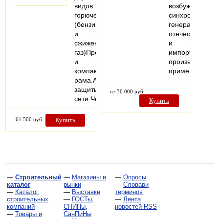
видов
возбуждения
горючего
синхронных
(бензин*
генераторов
и
отечественного
сжиженный
и
газ)Прочная
импортного
и
производства,
компактная
применяемых
рама.Автомат
защиты
от 30 000 руб
сети.Четырёхуровневый…
Купить
61 500 руб
Купить
—
Строительный
—
Магазины и
—
Опросы
каталог
рынки
—
Словари
—
Каталог
—
Выставки
терминов
строительных
—
ГОСТы,
—
Лента
компаний
СНИПы,
новостей RSS
—
Товары и
СанПиНы