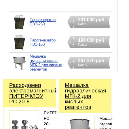
231 000 руб
Парогенератор
ПЭЭ-250
Купить
190 000 руб
Парогенератор
ПЭЭ-150
Купить
Мешалка
207 375 руб
гидравлическая
МГК-2 для кислых
Купить
реагентов
Расходомер
Мешалка
электромагнитный
гидравлическая
ПИТЕРФЛОУ
МГК-2 для
РС 20-6
кислых
реагентов
ПИТЕРФЛОУ
РС
Мешалка
20-
гидравлическа