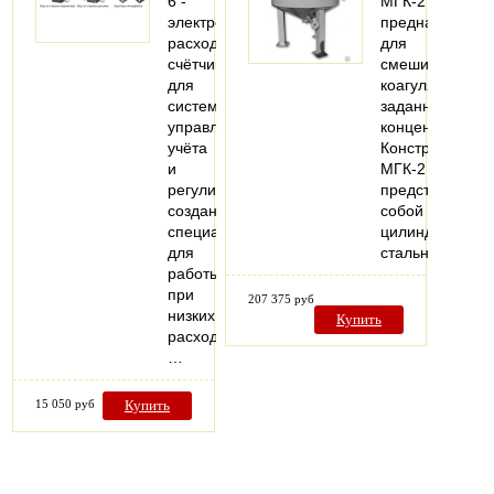
6 -
МГК-2
электромагнитный
предназначена
расходомер-
для
счётчик
смешивания
для
коагулянтов
систем
заданной
управления,
концентрации.
учёта
Конструктивно
и
МГК-2
регулирования,
представляет
созданный
собой
специально
цилиндрически
для
стальной…
работы
при
207 375 руб
низких
Купить
расходах.
…
15 050 руб
Купить