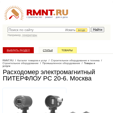
строительство
ремонт
дом и дача
Искать
везде
Например,
генераторы
ВЫБРАТЬ РАЗДЕЛ
СТАТЬИ
ТОВАРЫ
КАТАЛОГ КОМПАНИЙ
RMNT.RU
/
Каталог товаров и услуг
/
Строительное оборудование и техника
/
Строительное оборудование
/
Промышленное оборудование
/
Товары и
услуги
Расходомер электромагнитный
ПИТЕРФЛОУ РС 20-6
. Москва