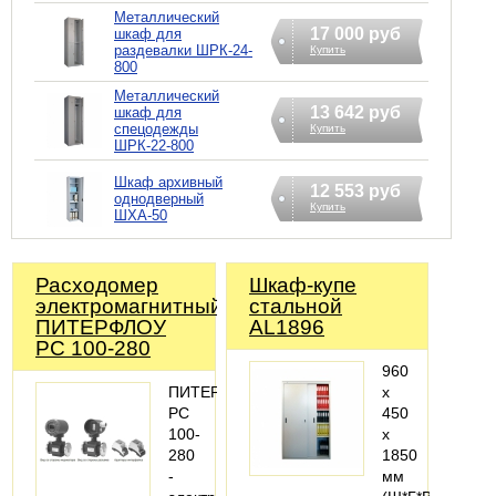
Металлический
17 000 руб
шкаф для
раздевалки ШРК-24-
Купить
800
Металлический
13 642 руб
шкаф для
спецодежды
Купить
ШРК-22-800
Шкаф архивный
12 553 руб
однодверный
Купить
ШХА-50
Расходомер
Шкаф-купе
электромагнитный
стальной
ПИТЕРФЛОУ
АL1896
РС 100-280
960
ПИТЕРФЛОУ
х
РС
450
100-
х
280
1850
-
мм