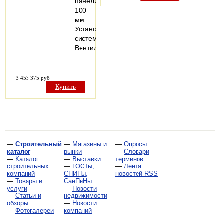
панели,
100
мм.
Установленные
системы:
Вентиляция,
…
3 453 375 руб
Купить
—
Строительный
—
Магазины и
—
Опросы
каталог
рынки
—
Словари
—
Каталог
—
Выставки
терминов
строительных
—
ГОСТы,
—
Лента
компаний
СНИПы,
новостей RSS
—
Товары и
СанПиНы
услуги
—
Новости
—
Статьи и
недвижимости
обзоры
—
Новости
—
Фотогалереи
компаний