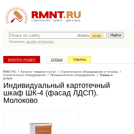
строительство
ремонт
дом и дача
Искать
везде
Например,
дизайн интерьера
ВЫБРАТЬ РАЗДЕЛ
СТАТЬИ
ТОВАРЫ
КАТАЛОГ КОМПАНИЙ
RMNT.RU
/
Каталог товаров и услуг
/
Строительное оборудование и техника
/
Строительное оборудование
/
Промышленное оборудование
/
Товары и
услуги
Индивидуальный картотечный
шкаф ШК-4 (фасад ЛДСП)
.
Молоково