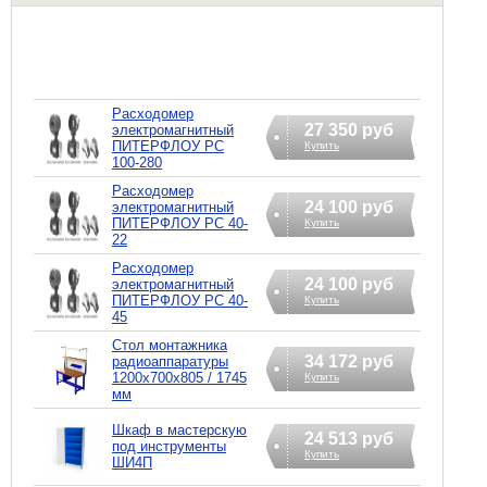
Расходомер
27 350 руб
электромагнитный
ПИТЕРФЛОУ РС
Купить
100-280
Расходомер
24 100 руб
электромагнитный
ПИТЕРФЛОУ РС 40-
Купить
22
Расходомер
24 100 руб
электромагнитный
ПИТЕРФЛОУ РС 40-
Купить
45
Стол монтажника
34 172 руб
радиоаппаратуры
1200х700х805 / 1745
Купить
мм
Шкаф в мастерскую
24 513 руб
под инструменты
Купить
ШИ4П