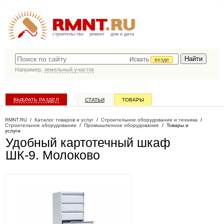
строительство
ремонт
дом и дача
Искать
везде
Например,
земельный участок
ВЫБРАТЬ РАЗДЕЛ
СТАТЬИ
ТОВАРЫ
КАТАЛОГ КОМПАНИЙ
RMNT.RU
/
Каталог товаров и услуг
/
Строительное оборудование и техника
/
Строительное оборудование
/
Промышленное оборудование
/
Товары и
услуги
Удобный картотечный шкаф
ШК-9
. Молоково