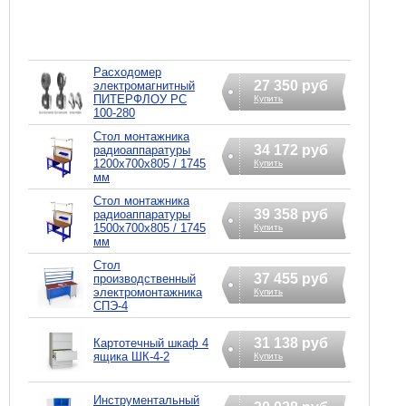
Расходомер
27 350 руб
электромагнитный
ПИТЕРФЛОУ РС
Купить
100-280
Стол монтажника
34 172 руб
радиоаппаратуры
1200х700х805 / 1745
Купить
мм
Стол монтажника
39 358 руб
радиоаппаратуры
1500х700х805 / 1745
Купить
мм
Стол
37 455 руб
производственный
электромонтажника
Купить
СПЭ-4
31 138 руб
Картотечный шкаф 4
ящика ШК-4-2
Купить
Инструментальный