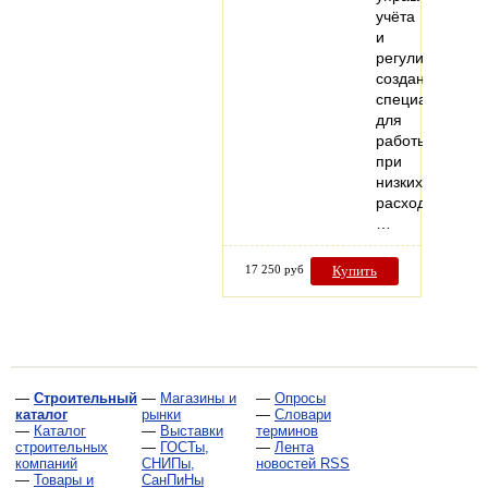
учёта
и
регулирования,
созданный
специально
для
работы
при
низких
расходах.
…
17 250 руб
Купить
—
Строительный
—
Магазины и
—
Опросы
каталог
рынки
—
Словари
—
Каталог
—
Выставки
терминов
строительных
—
ГОСТы,
—
Лента
компаний
СНИПы,
новостей RSS
—
Товары и
СанПиНы