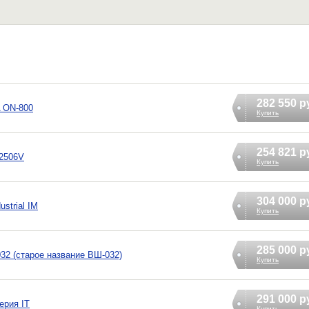
282 550 р
 ON-800
Купить
254 821 р
U2506V
Купить
304 000 р
strial IM
Купить
285 000 р
2 (старое название ВШ-032)
Купить
291 000 р
ерия IT
Купить