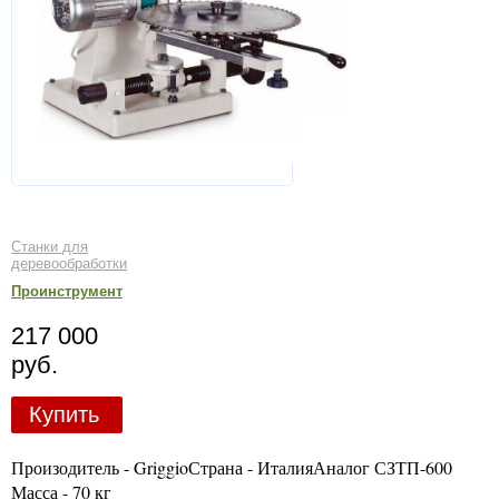
Станки для
деревообработки
Проинструмент
217 000
руб.
Купить
Произодитель - GriggioСтрана - ИталияАналог СЗТП-600
Масса - 70 кг