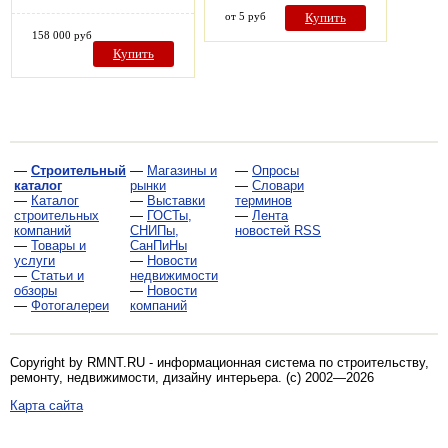
от 5 руб
Купить
158 000 руб
Купить
—
Строительный
—
Магазины и
—
Опросы
каталог
рынки
—
Словари
—
Каталог
—
Выставки
терминов
строительных
—
ГОСТы,
—
Лента
компаний
СНИПы,
новостей RSS
—
Товары и
СанПиНы
услуги
—
Новости
—
Статьи и
недвижимости
обзоры
—
Новости
—
Фотогалереи
компаний
Copyright by RMNT.RU - информационная система по
строительству,
ремонту, недвижимости, дизайну интерьера
. (c) 2002—2026
Карта сайта