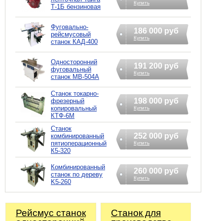
Купить
Т-1Б бензиновая
Фуговально-
186 000 руб
рейсмусовый
Купить
станок КАД-400
Односторонний
191 200 руб
фуговальный
Купить
станок MB-504A
Станок токарно-
198 000 руб
фрезерный
копировальный
Купить
КТФ-6М
Станок
252 000 руб
комбинированный
пятиоперационный
Купить
К5-320
Комбинированный
260 000 руб
станок по дереву
Купить
K5-260
Рейсмус станок
Станок для