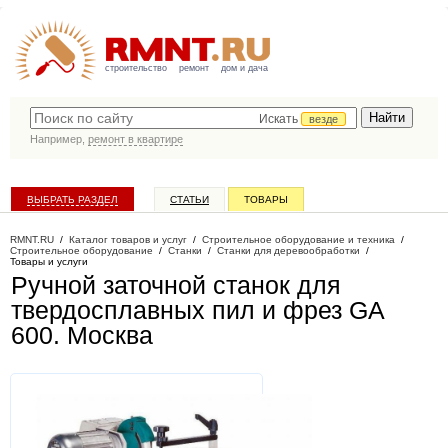
строительство
ремонт
дом и дача
Искать
везде
Например,
ремонт в квартире
ВЫБРАТЬ РАЗДЕЛ
СТАТЬИ
ТОВАРЫ
КАТАЛОГ КОМПАНИЙ
RMNT.RU
/
Каталог товаров и услуг
/
Строительное оборудование и техника
/
Строительное оборудование
/
Станки
/
Станки для деревообработки
/
Товары и услуги
Ручной заточной станок для
твердосплавных пил и фрез GA
600
. Москва