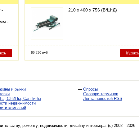
 -
210 х 460 х 756 (В*Ш*Д)
р
 мм -
ить
80 830 руб
Купить
азины и рынки
—
Опросы
тавки
—
Словари терминов
Ты, СНИПы, СанПиНы
—
Лента новостей RSS
ости недвижимости
ости компаний
оительству, ремонту, недвижимости, дизайну интерьера
. (c) 2002—2026