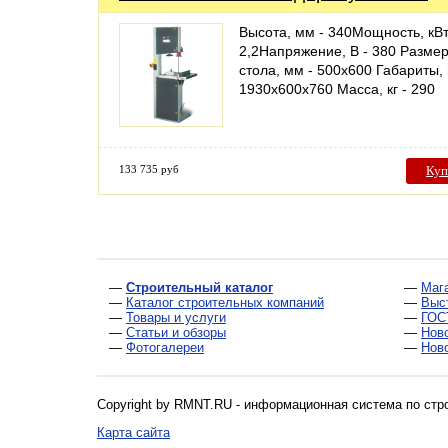
Высота, мм - 340Мощность, кВт
2,2Напряжение, В - 380 Разме
стола, мм - 500х600 Габариты,
1930х600х760 Масса, кг - 290
133 735 руб
Куп
—
Строительный каталог
—
Маг
—
Каталог строительных компаний
—
Выс
—
Товары и услуги
—
ГОС
—
Статьи и обзоры
—
Нов
—
Фотогалереи
—
Нов
Copyright by RMNT.RU - информационная система по
стр
Карта сайта