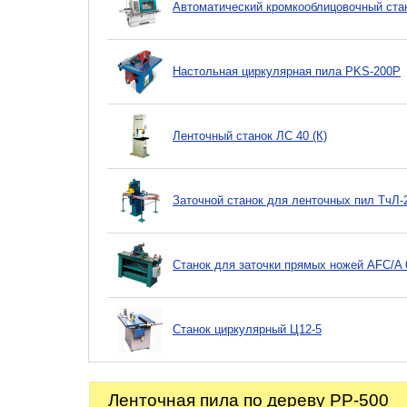
Автоматический кромкооблицовочный стан
Настольная циркулярная пила PKS-200P
Ленточный станок ЛС 40 (К)
Заточной станок для ленточных пил ТчЛ-
Станок для заточки прямых ножей AFC/A 
Станок циркулярный Ц12-5
Ленточная пила по дереву PP-500