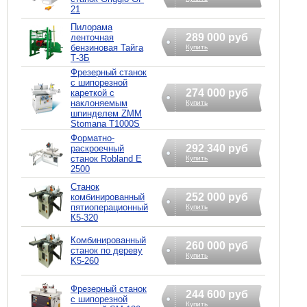
21
Пилорама
289 000 руб
ленточная
бензиновая Тайга
Купить
Т-3Б
Фрезерный станок
с шипорезной
274 000 руб
кареткой с
наклоняемым
Купить
шпинделем ZMM
Stomana T1000S
Форматно-
292 340 руб
раскроечный
станок Robland E
Купить
2500
Станок
252 000 руб
комбинированный
пятиоперационный
Купить
К5-320
Комбинированный
260 000 руб
станок по дереву
Купить
K5-260
Фрезерный станок
244 600 руб
с шипорезной
Купить