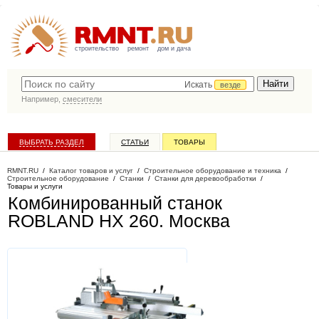
строительство
ремонт
дом и дача
Искать
везде
Например,
смесители
ВЫБРАТЬ РАЗДЕЛ
СТАТЬИ
ТОВАРЫ
КАТАЛОГ КОМПАНИЙ
RMNT.RU
/
Каталог товаров и услуг
/
Строительное оборудование и техника
/
Строительное оборудование
/
Станки
/
Станки для деревообработки
/
Товары и услуги
Комбинированный станок
ROBLAND HX 260
. Москва