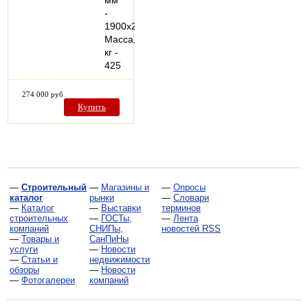
-
1900х2000х1200
Масса,
кг -
425
274 000 руб
Купить
—
Строительный
—
Магазины и
—
Опросы
каталог
рынки
—
Словари
—
Каталог
—
Выставки
терминов
строительных
—
ГОСТы,
—
Лента
компаний
СНИПы,
новостей RSS
—
Товары и
СанПиНы
услуги
—
Новости
—
Статьи и
недвижимости
обзоры
—
Новости
—
Фотогалереи
компаний