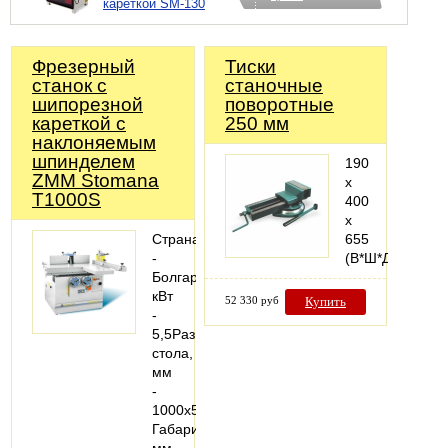
кареткой SM-130
Фрезерный
Тиски
станок с
станочные
шипорезной
поворотные
кареткой с
250 мм
наклоняемым
шпинделем
190
ZMM Stomana
х
T1000S
400
х
Страна
655
-
(В*Ш*Д)
БолгарияМощность,
кВт
52 330 руб
Купить
-
5,5Размер
стола,
мм
-
1000х500
Габариты,
мм