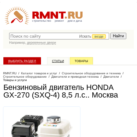
строительство
ремонт
дом и дача
Искать
везде
Например,
деревянные двери
ВЫБРАТЬ РАЗДЕЛ
СТАТЬИ
ТОВАРЫ
КАТАЛОГ КОМПАНИЙ
RMNT.RU
/
Каталог товаров и услуг
/
Строительное оборудование и техника
/
Строительное оборудование
/
Двигатели и приводная техника
/
Двигатели
/
Товары и услуги
Бензиновый двигатель HONDA
GX-270 (SXQ-4) 8,5 л.с.
. Москва