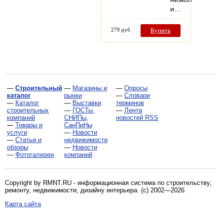
и…
279 руб
Купить
—
Строительный
—
Магазины и
—
Опросы
каталог
рынки
—
Словари
—
Каталог
—
Выставки
терминов
строительных
—
ГОСТы,
—
Лента
компаний
СНИПы,
новостей RSS
—
Товары и
СанПиНы
услуги
—
Новости
—
Статьи и
недвижимости
обзоры
—
Новости
—
Фотогалереи
компаний
Copyright by RMNT.RU - информационная система по
строительству,
ремонту, недвижимости, дизайну интерьера
. (c) 2002—2026
Карта сайта