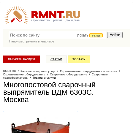
строительство
ремонт
дом и дача
Искать
везде
Например,
ремонт в квартире
ВЫБРАТЬ РАЗДЕЛ
СТАТЬИ
ТОВАРЫ
КАТАЛОГ КОМПАНИЙ
RMNT.RU
/
Каталог товаров и услуг
/
Строительное оборудование и техника
/
Строительное оборудование
/
Сварочное оборудование
/
Сварочные
трансформаторы
/
Товары и услуги
Многопостовой сварочный
выпрямитель ВДМ 6303С
.
Москва