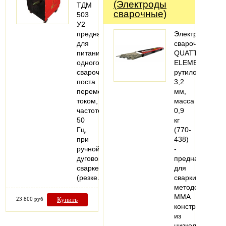
(Электроды
ТДМ
сварочные)
503
У2
предназначен
Электроды
для
сварочные
питания
QUATTRO
одного
ELEMENTI
сварочного
рутиловые,
поста
3,2
переменным
мм,
током,
масса
частотой
0,9
50
кг
Гц,
(770-
при
438)
ручной
-
дуговой
предназначен
сварке
для
(резке…
сварки
методом
MMA
23 800 руб
Купить
конструкций
из
низколегирова