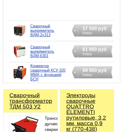
Сварочный
57 500 руб
выпрямитель
Купить
ВДМ-2х313
Сварочный
61 900 руб
выпрямитель
Купить
ВДМ-6301
Конвертор
69 900 руб
сварочный КСУ-320
ММА c функцией
Купить
БСН
Сварочный
Электроды
трансформатор
сварочные
ТДМ 503 У2
QUATTRO
ELEMENTI
рутиловые, 3,2
Трансформатор
мм, масса 0,9
дуговой
кг (770-438)
сварки