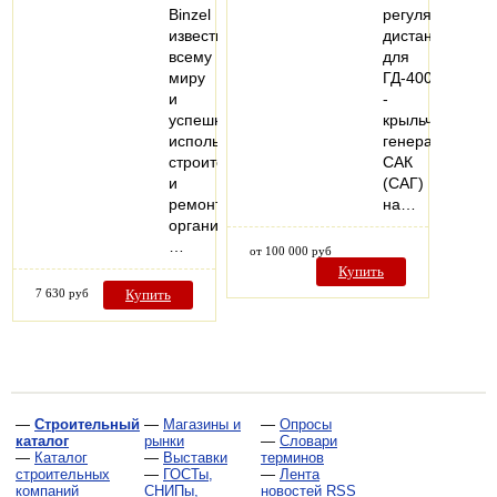
Binzel
регулятора
известна
дистанционног
всему
для
миру
ГД-4006;
и
-
успешно
крыльчатка
используется
генератора
строительными
САК
и
(САГ)
ремонтными
на…
организациями.
…
от 100 000 руб
Купить
7 630 руб
Купить
—
Строительный
—
Магазины и
—
Опросы
каталог
рынки
—
Словари
—
Каталог
—
Выставки
терминов
строительных
—
ГОСТы,
—
Лента
компаний
СНИПы,
новостей RSS