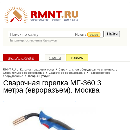
строительство
ремонт
дом и дача
Искать
везде
Например,
остекление балконов
ВЫБРАТЬ РАЗДЕЛ
СТАТЬИ
ТОВАРЫ
КАТАЛОГ КОМПАНИЙ
RMNT.RU
/
Каталог товаров и услуг
/
Строительное оборудование и техника
/
Строительное оборудование
/
Сварочное оборудование
/
Газосварочное
оборудование
/
Товары и услуги
Сварочная горелка MF-360 3
метра (евроразъем)
. Москва