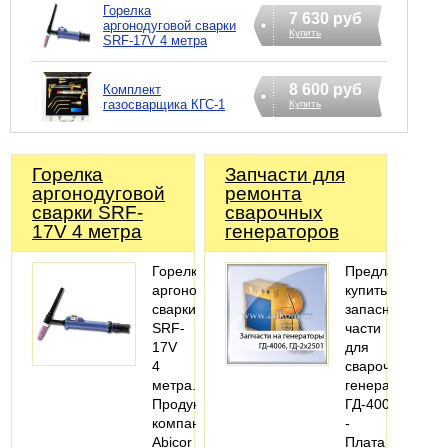
Горелка
7 630 руб
аргонодуговой сварки
Купить
SRF-17V 4 метра
8 600 руб
Комплект
газосварщика КГС-1
Купить
Горелка
Запчасти для
аргонодуговой
ремонта
сварки SRF-
сварочных
17V 4 метра
генераторов
Горелка
Предлагаем
аргонодуговой
купить
сварки
запасные
SRF-
части
17V
для
4
сварочных
метра.
генераторов
Продукция
ГД-4006:
компании
-
Abicor
Плата