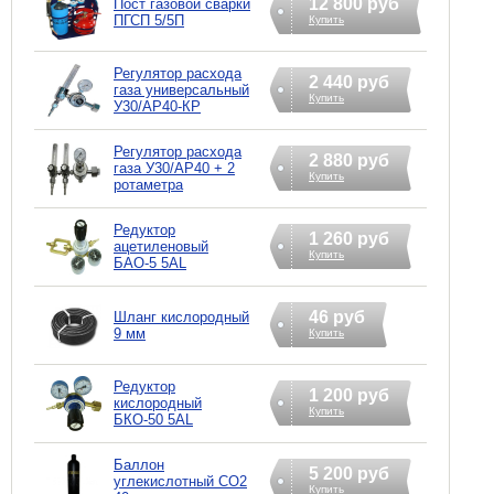
12 800 руб
Пост газовой сварки
ПГСП 5/5П
Купить
Регулятор расхода
2 440 руб
газа универсальный
Купить
У30/АР40-КР
Регулятор расхода
2 880 руб
газа У30/АР40 + 2
Купить
ротаметра
Редуктор
1 260 руб
ацетиленовый
Купить
БАО-5 5AL
46 руб
Шланг кислородный
9 мм
Купить
Редуктор
1 200 руб
кислородный
Купить
БКО-50 5AL
Баллон
5 200 руб
углекислотный СО2
Купить