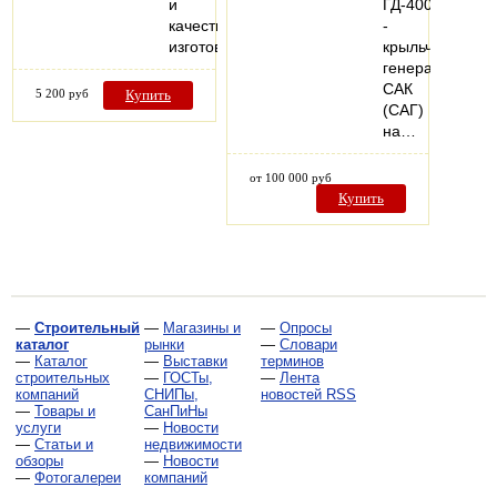
и
ГД-4006;
качеству
-
изготовления.
крыльчатка
генератора
САК
5 200 руб
Купить
(САГ)
на…
от 100 000 руб
Купить
—
Строительный
—
Магазины и
—
Опросы
каталог
рынки
—
Словари
—
Каталог
—
Выставки
терминов
строительных
—
ГОСТы,
—
Лента
компаний
СНИПы,
новостей RSS
—
Товары и
СанПиНы
услуги
—
Новости
—
Статьи и
недвижимости
обзоры
—
Новости
—
Фотогалереи
компаний