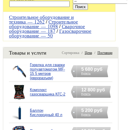
Строительное оборудование и
техника —
1262
/
Строительное
оборудование —
1098
/
Сварочное
оборудование —
187
/
Газосварочное
оборудование —
50
Товары и услуги
Сортировка /
Цена
/
Поставщик
Горелка для сварки
5 680 руб
полуавтоматом MF-
15 5 метров
Купить
(евроразъем)
12 800 руб
Комплект
газосварщика КГС-2
Купить
5 200 руб
Баллон
Кислородный 40 л
Купить