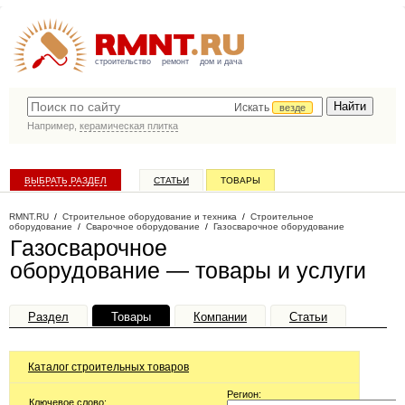
строительство
ремонт
дом и дача
Искать
везде
Например,
керамическая плитка
ВЫБРАТЬ РАЗДЕЛ
СТАТЬИ
ТОВАРЫ
КАТАЛОГ КОМПАНИЙ
RMNT.RU
/
Строительное оборудование и техника
/
Строительное
оборудование
/
Сварочное оборудование
/
Газосварочное оборудование
Газосварочное
оборудование — товары и услуги
Раздел
Товары
Компании
Статьи
Каталог строительных товаров
Регион:
Ключевое слово: