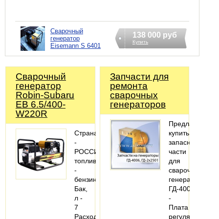
Сварочный
138 000 руб
генератор
Купить
Eisemann S 6401
Сварочный
Запчасти для
генератор
ремонта
Robin-Subaru
сварочных
EB 6.5/400-
генераторов
W220R
Предлагаем
Страна
купить
-
запасные
РОССИЯВид
части
топлива
для
-
сварочных
бензин
генераторов
Бак,
ГД-4006:
л -
-
7
Плата
Расход,
регулятора