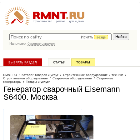
строительство
ремонт
дом и дача
Искать
везде
Например,
бурение скважин
ВЫБРАТЬ РАЗДЕЛ
СТАТЬИ
ТОВАРЫ
КАТАЛОГ КОМПАНИЙ
RMNT.RU
/
Каталог товаров и услуг
/
Строительное оборудование и техника
/
Строительное оборудование
/
Сварочное оборудование
/
Сварочные
генераторы
/
Товары и услуги
Генератор сварочный Eisemann
S6400
. Москва