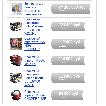
Запчасти для
от 100 000 руб
ремонта
сварочных
Купить
генераторов
Сварочный
генератор
121 400 руб
Robin-Subaru
Купить
EB 7.0 230-
W220RE
Сварочный
117 000 руб
агрегат MOSA
MSG
Купить
CHOPPER
Сварочный
114 000 руб
агрегат MOSA
Купить
MS200S
Сварочный
генератор
114 800 руб
Robin-Subaru
Купить
EB 6.5/400-
W220R
Сварочный
94 200 руб
агрегат MOSA
Купить
CHOPPER 4SE