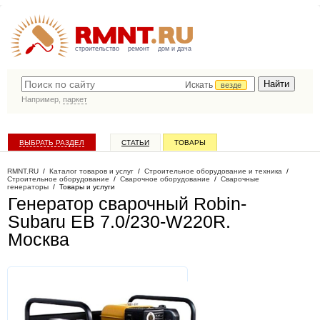
строительство
ремонт
дом и дача
Искать
везде
Например,
паркет
ВЫБРАТЬ РАЗДЕЛ
СТАТЬИ
ТОВАРЫ
КАТАЛОГ КОМПАНИЙ
RMNT.RU
/
Каталог товаров и услуг
/
Строительное оборудование и техника
/
Строительное оборудование
/
Сварочное оборудование
/
Сварочные
генераторы
/
Товары и услуги
Генератор сварочный Robin-
Subaru EB 7.0/230-W220R
.
Москва