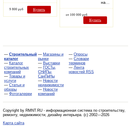
на…
9 800 руб
Купить
от 100 000 руб
Купить
—
Строительный
—
Магазины и
—
Опросы
каталог
рынки
—
Словари
—
Каталог
—
Выставки
терминов
строительных
—
ГОСТы,
—
Лента
компаний
СНИПы,
новостей RSS
—
Товары и
СанПиНы
услуги
—
Новости
—
Статьи и
недвижимости
обзоры
—
Новости
—
Фотогалереи
компаний
Copyright by RMNT.RU - информационная система по
строительству,
ремонту, недвижимости, дизайну интерьера
. (c) 2002—2026
Карта сайта