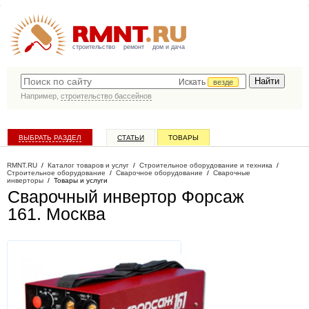
строительство
ремонт
дом и дача
Искать
везде
Например,
строительство бассейнов
ВЫБРАТЬ РАЗДЕЛ
СТАТЬИ
ТОВАРЫ
КАТАЛОГ КОМПАНИЙ
RMNT.RU
/
Каталог товаров и услуг
/
Строительное оборудование и техника
/
Строительное оборудование
/
Сварочное оборудование
/
Сварочные
инверторы
/
Товары и услуги
Сварочный инвертор Форсаж
161
. Москва