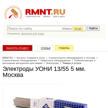
строительство
ремонт
дом и дача
Искать
везде
Например,
фильтры для воды
ВЫБРАТЬ РАЗДЕЛ
СТАТЬИ
ТОВАРЫ
КАТАЛОГ КОМПАНИЙ
RMNT.RU
/
Каталог товаров и услуг
/
Строительное оборудование и техника
/
Строительное оборудование
/
Сварочное оборудование
/
Комплектующие и
расходные материалы для сварки
/
Электроды
/
Товары и услуги
Электроды УОНИ 13/55 5 мм
.
Москва