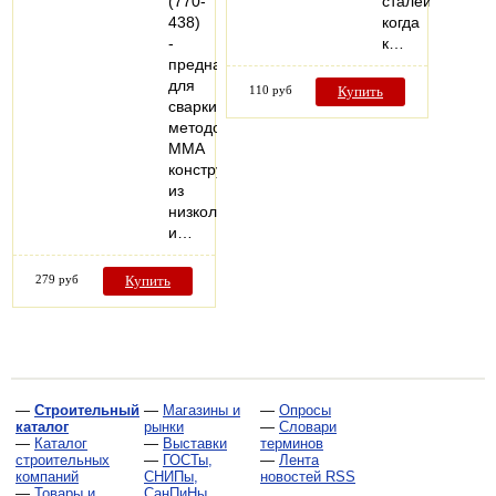
(770-
сталей,
438)
когда
-
к…
предназначен
для
110 руб
Купить
сварки
методом
MMA
конструкций
из
низколегированных
и…
279 руб
Купить
—
Строительный
—
Магазины и
—
Опросы
каталог
рынки
—
Словари
—
Каталог
—
Выставки
терминов
строительных
—
ГОСТы,
—
Лента
компаний
СНИПы,
новостей RSS
—
Товары и
СанПиНы