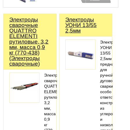
Электроды
Электроды
сварочные
УОНИ 13/55
QUATTRO
2,5мм
ELEMENTI
рутиловые, 3,2
Электроды
мм, масса 0,9
УОНИ
кг (770-438)
13/55
(Электроды
2,5мм
сварочные)
предназначены
для
Электроды
ручной
сварочные
дуговой
QUATTRO
сварки
ELEMENTI
особо
рутиловые,
ответственных
3,2
конструкций
мм,
из
масса
углеродистых
0,9
и
кг
низколегирова