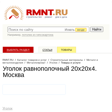
строительство
ремонт
дом и дача
Искать
везде
Например,
потолок из гипсокартона
ВЫБРАТЬ РАЗДЕЛ
СТАТЬИ
ТОВАРЫ
КАТАЛОГ КОМПАНИЙ
RMNT.RU
/
Каталог товаров и услуг
/
Строительные материалы
/
Металл и
металлоизделия
/
Металлопрокат
/
Уголок
/
Товары и услуги
Уголок равнополочный 20х20х4
.
Москва
Уголок