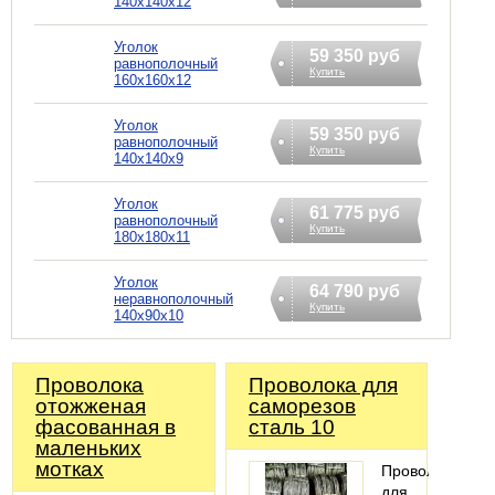
140х140х12
Уголок
59 350 руб
равнополочный
Купить
160х160х12
Уголок
59 350 руб
равнополочный
Купить
140х140х9
Уголок
61 775 руб
равнополочный
Купить
180х180х11
Уголок
64 790 руб
неравнополочный
Купить
140х90х10
Проволока
Проволока для
отожженая
саморезов
фасованная в
сталь 10
маленьких
мотках
Проволока
для