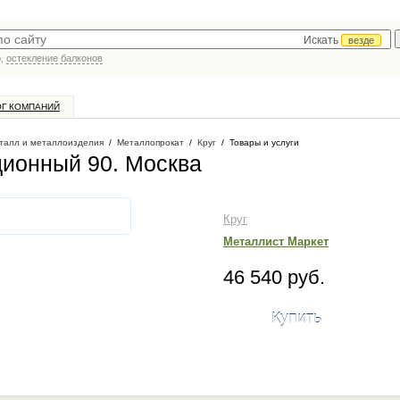
Искать
везде
р,
остекление балконов
ОГ КОМПАНИЙ
талл и металлоизделия
/
Металлопрокат
/
Круг
/
Товары и услуги
ционный 90
. Москва
Круг
Металлист Маркет
46 540 руб.
Купить