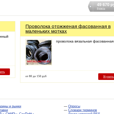
49 670 р
Купить
Проволока отожженая фасованная в
маленьких мотках
анный
проволока вязальная фасованная
ить
от 80 до 150 руб
Купить
азины и рынки
—
Опросы
тавки
—
Словари терминов
Ты, СНИПы, СанПиНы
—
Лента новостей RSS