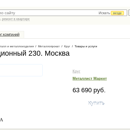
Искать
везде
р,
ремонт в квартире
ОГ КОМПАНИЙ
талл и металлоизделия
/
Металлопрокат
/
Круг
/
Товары и услуги
ционный 230
. Москва
Круг
Металлист Маркет
63 690 руб.
Купить
СА