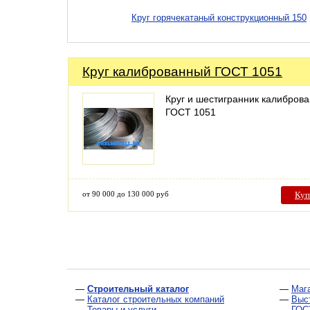
Круг горячекатаный конструкционный 150
Круг калиброванный ГОСТ 1051
Круг и шестигранник калибров
ГОСТ 1051
от 90 000 до 130 000 руб
Куп
—
Строительный каталог
—
Маг
—
Каталог строительных компаний
—
Выс
—
Товары и услуги
—
ГОС