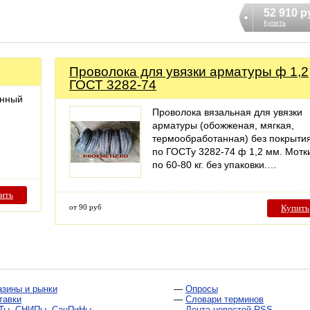
52 910 р
Купить
Проволока для увязки арматуры ф 1,2
ГОСТ 3282-74
анный
Проволока вязальная для увязки
арматуры (обожженая, мягкая,
термообработанная) без покрыти
по ГОСТу 3282-74 ф 1,2 мм. Мотк
по 60-80 кг. без упаковки.…
ить
от 90 руб
Купить
азины и рынки
—
Опросы
тавки
—
Словари терминов
Ты, СНИПы, СанПиНы
—
Лента новостей RSS