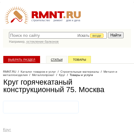
строительство
ремонт
дом и дача
Искать
везде
Например,
остекление балконов
ВЫБРАТЬ РАЗДЕЛ
СТАТЬИ
ТОВАРЫ
КАТАЛОГ КОМПАНИЙ
RMNT.RU
/
Каталог товаров и услуг
/
Строительные материалы
/
Металл и
металлоизделия
/
Металлопрокат
/
Круг
/
Товары и услуги
Круг горячекатаный
конструкционный 75
. Москва
Круг