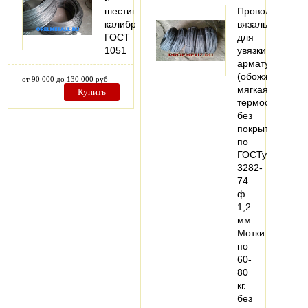
шестигранник
Проволока
калиброванный
вязальная
ГОСТ
для
1051
увязки
арматуры
(обожженая,
от 90 000 до 130 000 руб
мягкая,
Купить
термообработа
без
покрытия
по
ГОСТу
3282-
74
ф
1,2
мм.
Мотки
по
60-
80
кг.
без