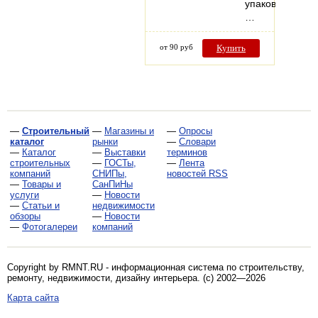
упаковки.
…
от 90 руб
Купить
—
Строительный
—
Магазины и
—
Опросы
каталог
рынки
—
Словари
—
Каталог
—
Выставки
терминов
строительных
—
ГОСТы,
—
Лента
компаний
СНИПы,
новостей RSS
—
Товары и
СанПиНы
услуги
—
Новости
—
Статьи и
недвижимости
обзоры
—
Новости
—
Фотогалереи
компаний
Copyright by RMNT.RU - информационная система по
строительству,
ремонту, недвижимости, дизайну интерьера
. (c) 2002—2026
Карта сайта