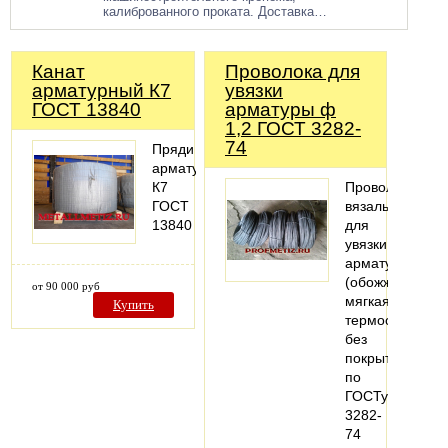
калиброванного проката. Доставка…
Канат
Проволока для
арматурный К7
увязки
ГОСТ 13840
арматуры ф
1,2 ГОСТ 3282-
74
Пряди
арматурные
К7
Проволока
ГОСТ
вязальная
13840
для
увязки
арматуры
(обожженая,
от 90 000 руб
мягкая,
Купить
термообработа
без
покрытия
по
ГОСТу
3282-
74