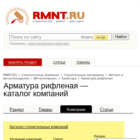
строительство
ремонт
дом и дача
Искать
везде
Например,
перепланировка квартиры
ВЫБРАТЬ РАЗДЕЛ
СТАТЬИ
ТОВАРЫ
КАТАЛОГ КОМПАНИЙ
RMNT.RU
/
Строительные компании
/
Строительные материалы
/
Металл и
металлоизделия
/
Металлопрокат
/
Арматура
/
Арматура рифленая
Арматура рифленая —
каталог компаний
Раздел
Товары
Компании
Статьи
Каталог строительных компаний
Регион:
Название компании:
Город: