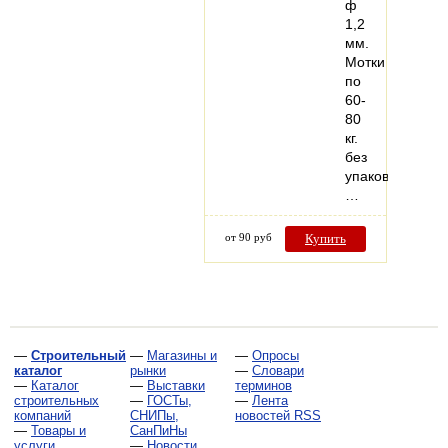
ф
1,2
мм.
Мотки
по
60-
80
кг.
без
упаковки.
…
от 90 руб
Купить
—
Строительный
—
Магазины и
—
Опросы
каталог
рынки
—
Словари
—
Каталог
—
Выставки
терминов
строительных
—
ГОСТы,
—
Лента
компаний
СНИПы,
новостей RSS
—
Товары и
СанПиНы
услуги
—
Новости