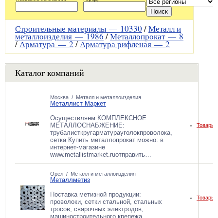
Строительные материалы —
10330
/
Металл и
металлоизделия —
1986
/
Металлопрокат —
8
/
Арматура —
2
/
Арматура рифленая —
2
Каталог компаний
Москва
/
Металл и металлоизделия
Металлист Маркет
Осуществляем КОМПЛЕКСНОЕ
МЕТАЛЛОСНАБЖЕНИЕ:
Товары 
трубалисткругарматурауголокпроволока,
сетка Купить металлопрокат можно: в
интернет-магазине
www.metallistmarket.ruотправить…
Орел
/
Металл и металлоизделия
Металлметиз
Поставка метизной продукции:
Товары 
проволоки, сетки стальной, стальных
тросов, сварочных электродов,
машиностроительного крепежа,