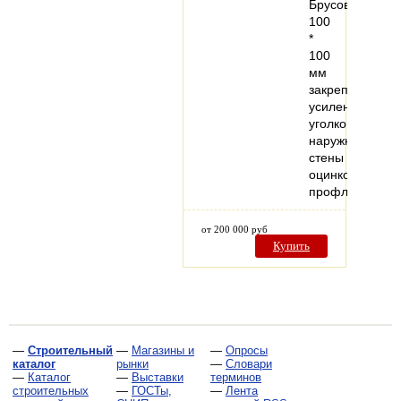
Брусовой
100
*
100
мм
закреплен
усиленным
уголком,
наружные
стены
оцинкованный
профлист…
от 200 000 руб
Купить
—
Строительный
—
Магазины и
—
Опросы
каталог
рынки
—
Словари
—
Каталог
—
Выставки
терминов
строительных
—
ГОСТы,
—
Лента