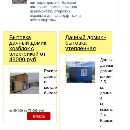
щитовые домики, бытовки-
вагончики, помещения под
шиномонтаж, сторожки
охраны и др., стандартных и
нестандартных…
Бытовка,
Дачный домик -
дачный домик,
бытовка
хозблок с
утепленная
электрикой от
49000 руб
Данный
дачный
Распродажа
домик:
деревянных
ширина
и
2,5
металлических
м,
бытовок!
длина
4
м,
высота
от 59 990 до 78 000 руб
2,4.
Купить
Каркас
-