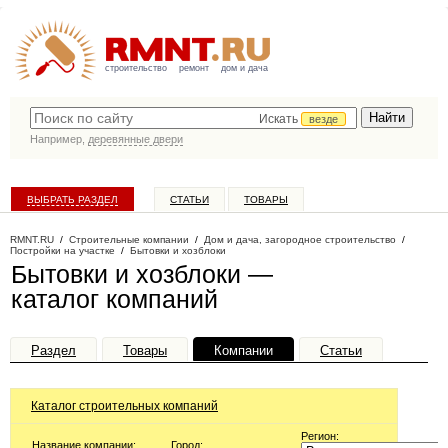
строительство
ремонт
дом и дача
Искать
везде
Например,
деревянные двери
ВЫБРАТЬ РАЗДЕЛ
СТАТЬИ
ТОВАРЫ
КАТАЛОГ КОМПАНИЙ
RMNT.RU
/
Строительные компании
/
Дом и дача, загородное строительство
/
Постройки на участке
/
Бытовки и хозблоки
Бытовки и хозблоки —
каталог компаний
Раздел
Товары
Компании
Статьи
Каталог строительных компаний
Регион:
Название компании:
Город: