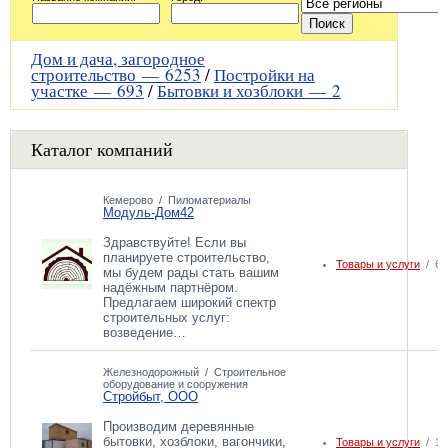
Дом и дача, загородное
строительство —
6253
/
Постройки на
участке —
693
/
Бытовки и хозблоки —
2
Каталог компаний
Кемерово
/
Пиломатериалы
Модуль-Дом42
Здравствуйте! Если вы
планируете строительство,
Товары и услуги
/ 6
мы будем рады стать вашим
надёжным партнёром.
Предлагаем широкий спектр
строительных услуг:
возведение…
Железнодорожный
/
Строительное
оборудование и сооружения
Стройбыт, ООО
Производим деревянные
бытовки, хозблоки, вагончики,
Товары и услуги
/ 1