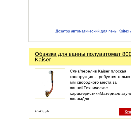
Дозатор автоматический для пены Ksitex
Обвязка для ванны полуавтомат 80
Kaiser
Слив/перелив Kaiser плоская
конструкция - требуется только
мм свободного места за
ваннойТехнические
характеристикиМатериаллатун
ванныДля…
4 543 руб
Куп