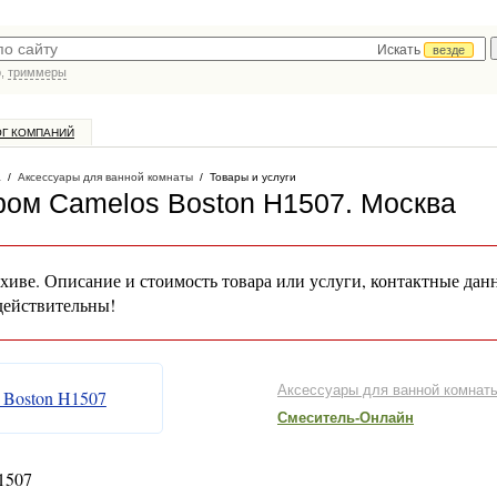
Искать
везде
р,
триммеры
ОГ КОМПАНИЙ
а
/
Аксессуары для ванной комнаты
/
Товары и услуги
ром Camelos Boston H1507
. Москва
хиве. Описание и стоимость товара или услуги, контактные дан
действительны!
Аксессуары для ванной комнат
Смеситель-Онлайн
1507