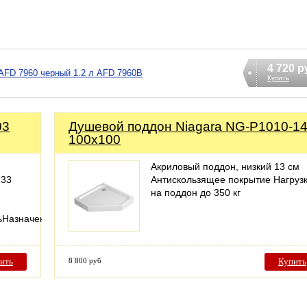
4 720 р
 AFD 7960 черный 1.2 л AFD 7960B
Купить
03
Душевой поддон Niagara NG-P1010-1
100x100
Акриловый поддон, низкий 13 см
 33
Антискользящее покрытие Нагруз
на поддон до 350 кг
ьНазначениедля
ить
8 800 руб
Купить