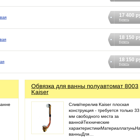
17 400 р
авая
Купить
18 150 р
авая
Купить
18 150 р
вая
Купить
Обвязка для ванны полуавтомат 8003
Kaiser
ванне
Слив/перелив Kaiser плоская
конструкция - требуется только 33
мм свободного места за
ваннойТехнические
характеристикиМатериаллатуньН
ванныДля…