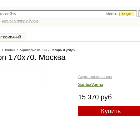
Искать
везде
р,
дом из клееного бруса
ОГ КОМПАНИЙ
а
/
Ванны
/
Акриловые ванны
/
Товары и услуги
on 170x70
. Москва
Акриловые ванны
SantexVanna
15 370 руб.
Купить