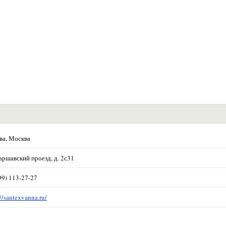
ва, Москва
аршавский проезд, д. 2с31
99) 113-27-27
://santexvanna.ru/