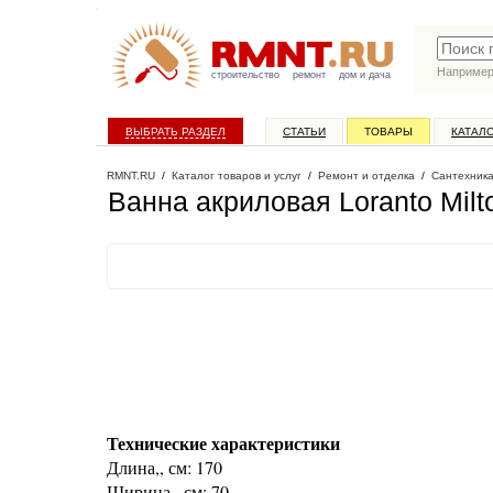
Наприме
строительство
ремонт
дом и дача
ВЫБРАТЬ РАЗДЕЛ
СТАТЬИ
ТОВАРЫ
КАТАЛ
RMNT.RU
/
Каталог товаров и услуг
/
Ремонт и отделка
/
Сантехник
Ванна акриловая Loranto Milt
Технические характеристики
Длина,, см: 170
Ширина,, см: 70