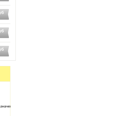
уб
уб
уб
азначениедля