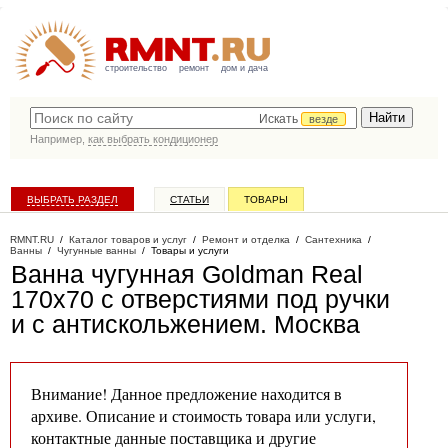
строительство
ремонт
дом и дача
Искать
везде
Например,
как выбрать кондиционер
ВЫБРАТЬ РАЗДЕЛ
СТАТЬИ
ТОВАРЫ
КАТАЛОГ КОМПАНИЙ
RMNT.RU
/
Каталог товаров и услуг
/
Ремонт и отделка
/
Сантехника
/
Ванны
/
Чугунные ванны
/
Товары и услуги
Ванна чугунная Goldman Real
170х70 с отверстиями под ручки
и с антискольжением
. Москва
Внимание! Данное предложение находится в
архиве. Описание и стоимость товара или услуги,
контактные данные поставщика и другие