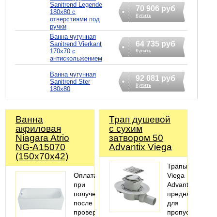
Sanitrend Legende
70 906 руб
180х80 с
Купить
отверстиями под
ручки
Ванна чугунная
64 735 руб
Sanitrend Vierkant
170х70 с
Купить
антискольжением
Ванна чугунная
92 081 руб
Sanitrend Ster
Купить
180х80
Ванна
Трап душевой
акриловая
с сухим
Niagara Atrio
затвором 50
NG-A15070
Advantix Viega
(150х70х42)
Трапы
Оплата
Viega
при
Advantix
получении
предназначены
после
для
проверки
пропуска