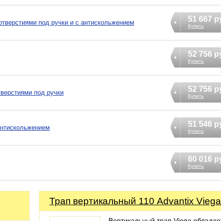
51 667 р
с отверстиями под ручки и с антискольжением
Купить
52 756 р
Купить
52 756 р
тверстиями под ручки
Купить
51 546 р
 антискольжением
Купить
60 016 р
Купить
Трап вертикальный 110 Advantix Viega
Вертикальный трап Viega обладае