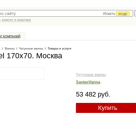
Искать
везде
р,
ремонт в квартире
ОГ КОМПАНИЙ
а
/
Ванны
/
Чугунные ванны
/
Товары и услуги
el 170х70
. Москва
Чугунные ванны
SantexVanna
53 482 руб.
Купить