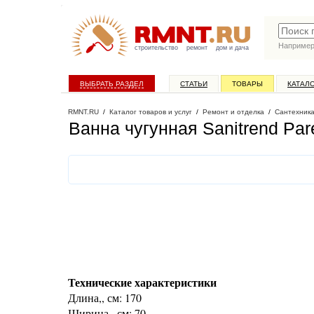
Наприме
строительство
ремонт
дом и дача
ВЫБРАТЬ РАЗДЕЛ
СТАТЬИ
ТОВАРЫ
КАТАЛ
RMNT.RU
/
Каталог товаров и услуг
/
Ремонт и отделка
/
Сантехник
Ванна чугунная Sanitrend Par
Технические характеристики
Длина,, см: 170
Ширина,, см: 70