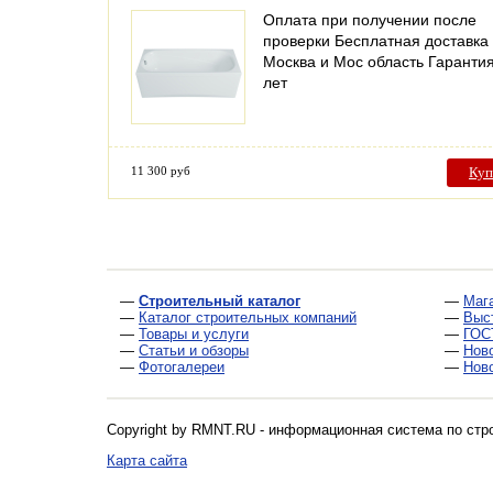
Оплата при получении после
проверки Бесплатная доставка
Москва и Мос область Гаранти
лет
11 300 руб
Куп
—
Строительный каталог
—
Маг
—
Каталог строительных компаний
—
Выс
—
Товары и услуги
—
ГОС
—
Статьи и обзоры
—
Нов
—
Фотогалереи
—
Нов
Copyright by RMNT.RU - информационная система по
стр
Карта сайта