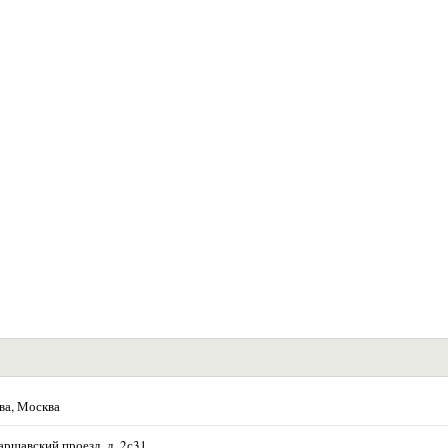
ва, Москва
аршавский проезд, д. 2с31