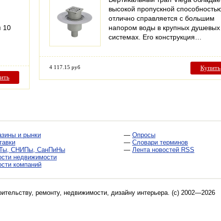
высокой пропускной способность
отлично справляется с большим
я 10
напором воды в крупных душевых
системах. Его конструкция…
4 117.15 руб
Купить
ить
азины и рынки
—
Опросы
тавки
—
Словари терминов
Ты, СНИПы, СанПиНы
—
Лента новостей RSS
ости недвижимости
ости компаний
оительству, ремонту, недвижимости, дизайну интерьера
. (c) 2002—2026