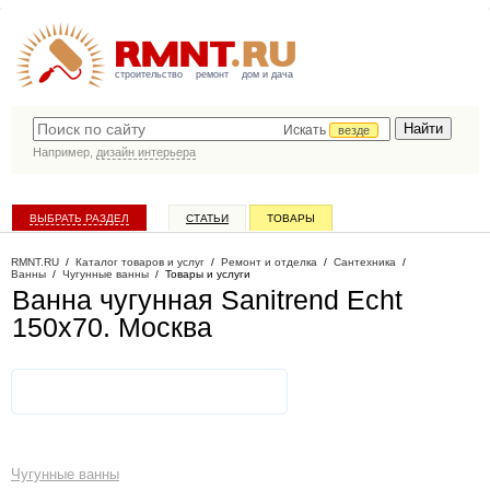
строительство
ремонт
дом и дача
Искать
везде
Например,
дизайн интерьера
ВЫБРАТЬ РАЗДЕЛ
СТАТЬИ
ТОВАРЫ
КАТАЛОГ КОМПАНИЙ
RMNT.RU
/
Каталог товаров и услуг
/
Ремонт и отделка
/
Сантехника
/
Ванны
/
Чугунные ванны
/
Товары и услуги
Ванна чугунная Sanitrend Echt
150х70
. Москва
Чугунные ванны