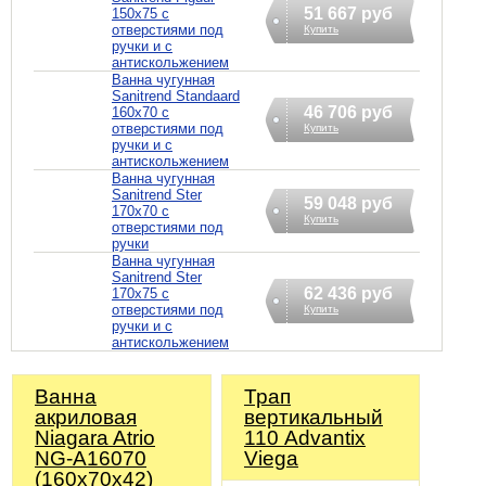
51 667 руб
150х75 с
отверстиями под
Купить
ручки и с
антискольжением
Ванна чугунная
Sanitrend Standaard
46 706 руб
160х70 с
отверстиями под
Купить
ручки и с
антискольжением
Ванна чугунная
Sanitrend Ster
59 048 руб
170х70 с
Купить
отверстиями под
ручки
Ванна чугунная
Sanitrend Ster
62 436 руб
170х75 с
отверстиями под
Купить
ручки и с
антискольжением
Ванна
Трап
акриловая
вертикальный
Niagara Atrio
110 Advantix
NG-A16070
Viega
(160х70х42)