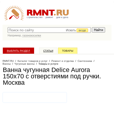
строительство
ремонт
дом и дача
Искать
везде
Например,
газонокосилки
ВЫБРАТЬ РАЗДЕЛ
СТАТЬИ
ТОВАРЫ
КАТАЛОГ КОМПАНИЙ
RMNT.RU
/
Каталог товаров и услуг
/
Ремонт и отделка
/
Сантехника
/
Ванны
/
Чугунные ванны
/
Товары и услуги
Ванна чугунная Delice Aurora
150x70 с отверстиями под ручки
.
Москва