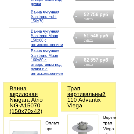
ручки
Ванна чугунная
52 756 руб
Sanitrend Echt
Купить
150х70
Ванна чугунная
51 546 руб
Sanitrend Maan
150х80 с
Купить
антискольжением
Ванна чугунная
Sanitrend Maan
62 557 руб
160х80 с
отверстиями под
Купить
ручки и с
антискольжением
Ванна
Трап
акриловая
вертикальный
Niagara Atrio
110 Advantix
NG-A15070
Viega
(150х70х42)
Вертикальный
Оплата
трап
при
Viega