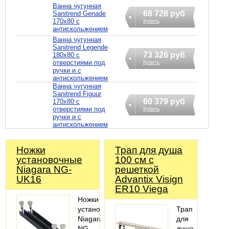
Ванна чугунная
68 728 руб
Sanitrend Genade
170х80 с
Купить
антискольжением
Ванна чугунная
Sanitrend Legende
73 326 руб
180х80 с
отверстиями под
Купить
ручки и с
антискольжением
Ванна чугунная
Sanitrend Figuur
60 379 руб
170х80 с
отверстиями под
Купить
ручки и с
антискольжением
Ножки
Трап для душа
установочные
100 см с
Niagara NG-
решеткой
UK16
Advantix Visign
ER10 Viega
Ножки
установочные
Трап
Niagara
для
NG-
душа