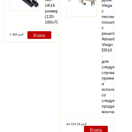
UK16
Viega
универсал.
с
(120-
песчаной
180х70см.)
посыпкой,
с
решеткой
1 400 руб
Купить
Advantix
Visign
ER10
-
для
следующих
случаев
применения
и
использования
со
следующей
продукцией:
монтаж…
44 334.36 руб
Купить