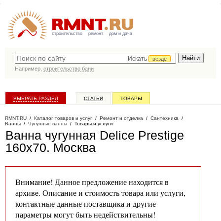
строительство
ремонт
дом и дача
Искать
везде
Например,
строительство бани
ВЫБРАТЬ РАЗДЕЛ
СТАТЬИ
ТОВАРЫ
КАТАЛОГ КОМПАНИЙ
RMNT.RU
/
Каталог товаров и услуг
/
Ремонт и отделка
/
Сантехника
/
Ванны
/
Чугунные ванны
/
Товары и услуги
Ванна чугунная Delice Prestige
160x70
. Москва
Внимание! Данное предложение находится в
архиве. Описание и стоимость товара или услуги,
контактные данные поставщика и другие
параметры могут быть недействительны!