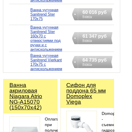
антискольжением
Ванна чугунная
60 016 руб
Sanitrend Ster
Купить
170х75
Ванна чугунная
Sanitrend Ster
61 347 руб
160х70 с
отверстиями под
Купить
ручки и с
антискольжением
Ванна чугунная
64 735 руб
Sanitrend Vierkant
170х75 с
Купить
антискольжением
Ванна
Сифoн для
акриловая
поддона 65 мм
Niagara Atrio
Domoplex
NG-A15070
Viega
(150х70х42)
Domoplex
Оплата
-
при
съемный
получении
гидрозатвор,сл