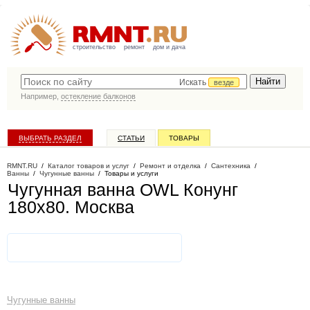
строительство
ремонт
дом и дача
Искать
везде
Например,
остекление балконов
ВЫБРАТЬ РАЗДЕЛ
СТАТЬИ
ТОВАРЫ
КАТАЛОГ КОМПАНИЙ
RMNT.RU
/
Каталог товаров и услуг
/
Ремонт и отделка
/
Сантехника
/
Ванны
/
Чугунные ванны
/
Товары и услуги
Чугунная ванна OWL Конунг
180x80
. Москва
Чугунные ванны