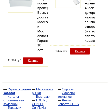
после
колено
проверки
45&deg;,хроми
Бесплатная
декоративная
доставка
накладка
Москва
сливного
и
отверстия
Мос
(материал:
область
пластик).Техни
Гарантия
характеристик
10
лет
4 825 руб
Купить
11 300 руб
Купить
—
Строительный
—
Магазины и
—
Опросы
каталог
рынки
—
Словари
—
Каталог
—
Выставки
терминов
строительных
—
ГОСТы,
—
Лента
компаний
СНИПы,
новостей RSS
—
Товары и
СанПиНы