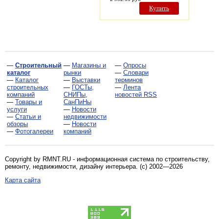
Купить
—
Строительный
—
Магазины и
—
Опросы
каталог
рынки
—
Словари
—
Каталог
—
Выставки
терминов
строительных
—
ГОСТы,
—
Лента
компаний
СНИПы,
новостей RSS
—
Товары и
СанПиНы
услуги
—
Новости
—
Статьи и
недвижимости
обзоры
—
Новости
—
Фотогалереи
компаний
Copyright by RMNT.RU - информационная система по
строительству,
ремонту, недвижимости, дизайну интерьера
. (c) 2002—2026
Карта сайта