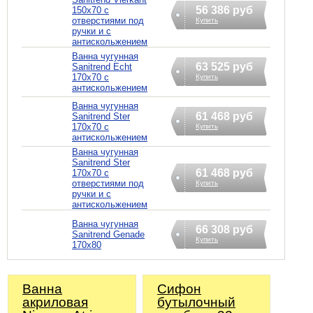
56 386 руб
150х70 с
отверстиями под
Купить
ручки и с
антискольжением
Ванна чугунная
63 525 руб
Sanitrend Echt
170х70 с
Купить
антискольжением
Ванна чугунная
61 468 руб
Sanitrend Ster
170х70 с
Купить
антискольжением
Ванна чугунная
Sanitrend Ster
61 468 руб
170х70 с
отверстиями под
Купить
ручки и с
антискольжением
Ванна чугунная
66 308 руб
Sanitrend Genade
Купить
170х80
Ванна
Сифoн
акриловая
бyтылoчный