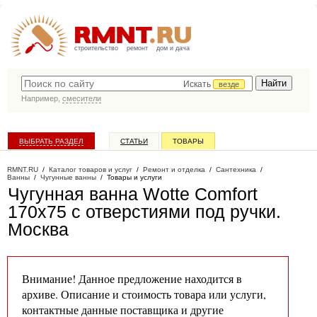
строительство
ремонт
дом и дача
Искать
везде
Например,
смесители
ВЫБРАТЬ РАЗДЕЛ
СТАТЬИ
ТОВАРЫ
КАТАЛОГ КОМПАНИЙ
RMNT.RU
/
Каталог товаров и услуг
/
Ремонт и отделка
/
Сантехника
/
Ванны
/
Чугунные ванны
/
Товары и услуги
Чугунная ванна Wotte Comfort
170х75 с отверстиями под ручки
.
Москва
Внимание! Данное предложение находится в
архиве. Описание и стоимость товара или услуги,
контактные данные поставщика и другие