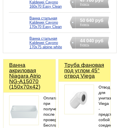
47 760 руб
Kaldewei Cayono
Купить
160x70 Easy Clean
Ванна стальная
50 640 руб
Kaldewei Cayono
Купить
170x70 Easy Clean
Ванна стальная
44 040 руб
Kaldewei Cayono
Купить
170x75 alpine white
Ванна
Труба фановая
акриловая
под углом 45°
Niagara Atrio
отвод Viega
NG-A15070
(150х70х42)
Отвод
для
Оплата
унитаза
при
Viega
получении
-
после
представляет
проверки
собой
Бесплатная
соединительны