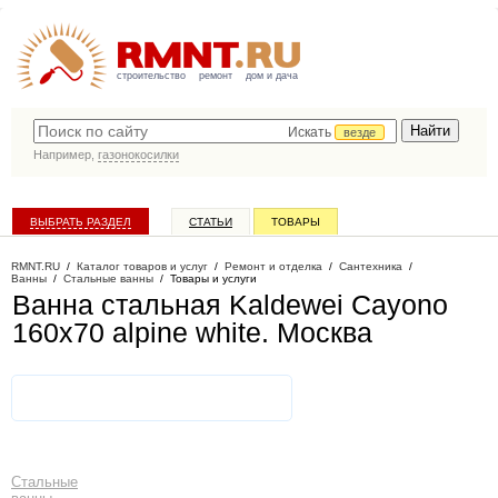
строительство
ремонт
дом и дача
Искать
везде
Например,
газонокосилки
ВЫБРАТЬ РАЗДЕЛ
СТАТЬИ
ТОВАРЫ
КАТАЛОГ КОМПАНИЙ
RMNT.RU
/
Каталог товаров и услуг
/
Ремонт и отделка
/
Сантехника
/
Ванны
/
Стальные ванны
/
Товары и услуги
Ванна стальная Kaldewei Cayono
160x70 alpine white
. Москва
Стальные