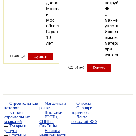
доставка
патрубок
Москва
45
и
с
Мос
манжетным
область
уплотнением.
Гарантия
Использование
10
высококачеств
лет
материалов
при
изготовлении…
11 300 руб
Купить
622.54 руб
Купить
—
Строительный
—
Магазины и
—
Опросы
каталог
рынки
—
Словари
—
Каталог
—
Выставки
терминов
строительных
—
ГОСТы,
—
Лента
компаний
СНИПы,
новостей RSS
—
Товары и
СанПиНы
услуги
—
Новости
—
Статьи и
недвижимости