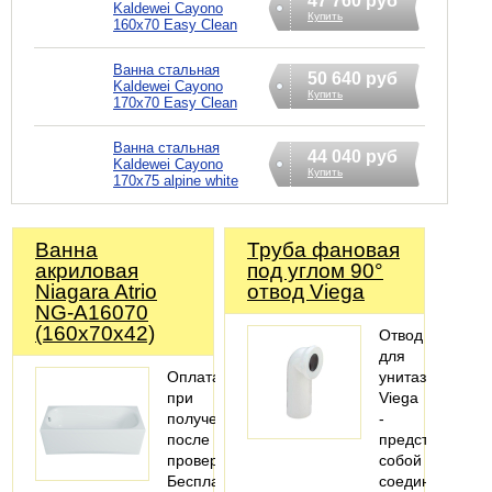
47 760 руб
Kaldewei Cayono
Купить
160x70 Easy Clean
Ванна стальная
50 640 руб
Kaldewei Cayono
Купить
170x70 Easy Clean
Ванна стальная
44 040 руб
Kaldewei Cayono
Купить
170x75 alpine white
Ванна
Труба фановая
акриловая
под углом 90°
Niagara Atrio
отвод Viega
NG-A16070
(160х70х42)
Отвод
для
Оплата
унитаза
при
Viega
получении
-
после
представляет
проверки
собой
Бесплатная
соединительны