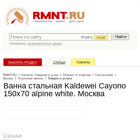
строительство
ремонт
дом и дача
Искать
везде
Например,
межкомнатные двери
ВЫБРАТЬ РАЗДЕЛ
СТАТЬИ
ТОВАРЫ
КАТАЛОГ КОМПАНИЙ
RMNT.RU
/
Каталог товаров и услуг
/
Ремонт и отделка
/
Сантехника
/
Ванны
/
Стальные ванны
/
Товары и услуги
Ванна стальная Kaldewei Cayono
150x70 alpine white
. Москва
Стальные