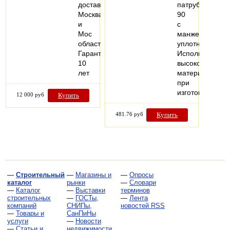
доставка
патрубок
Москва
90
и
с
Мос
манжетным
область
уплотнением.
Гарантия
Использование
10
высококачеств
лет
материалов
при
изготовлении…
12 000 руб
Купить
481.76 руб
Купить
—
Строительный
—
Магазины и
—
Опросы
каталог
рынки
—
Словари
—
Каталог
—
Выставки
терминов
строительных
—
ГОСТы,
—
Лента
компаний
СНИПы,
новостей RSS
—
Товары и
СанПиНы
услуги
—
Новости
—
Статьи и
недвижимости