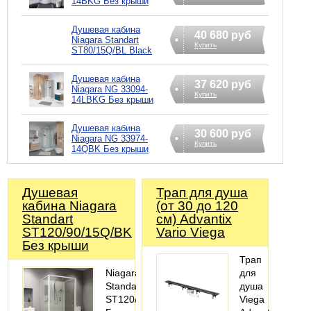
14BKG Без крыши
Душевая кабина
40 680 руб
Niagara Standart
Купить
ST80/15Q/BL Black
Душевая кабина
37 620 руб
Niagara NG 33094-
Купить
14LBKG Без крыши
Душевая кабина
30 600 руб
Niagara NG 33974-
Купить
14QBK Без крыши
Душевая
Трап для душа
кабина Niagara
(от 30 до 120
Standart
см) Advantix
ST120/90/15Q/BK
Vario Viega
Без крыши
Трап
Niagara
для
Standart
душа
ST120/90/15Q/BK
Viega