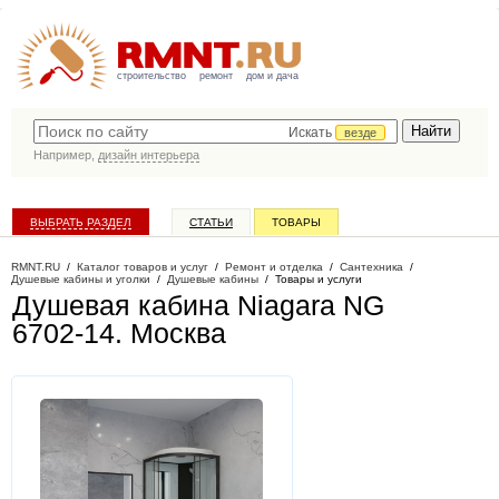
строительство
ремонт
дом и дача
Искать
везде
Например,
дизайн интерьера
ВЫБРАТЬ РАЗДЕЛ
СТАТЬИ
ТОВАРЫ
КАТАЛОГ КОМПАНИЙ
RMNT.RU
/
Каталог товаров и услуг
/
Ремонт и отделка
/
Сантехника
/
Душевые кабины и уголки
/
Душевые кабины
/
Товары и услуги
Душевая кабина Niagara NG
6702-14
. Москва