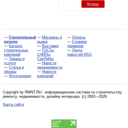
Купить
—
Строительный
—
Магазины и
—
Опросы
каталог
рынки
—
Словари
—
Каталог
—
Выставки
терминов
строительных
—
ГОСТы,
—
Лента
компаний
СНИПы,
новостей RSS
—
Товары и
СанПиНы
услуги
—
Новости
—
Статьи и
недвижимости
обзоры
—
Новости
—
Фотогалереи
компаний
Copyright by RMNT.RU - информационная система по
строительству,
ремонту, недвижимости, дизайну интерьера
. (c) 2002—2026
Карта сайта