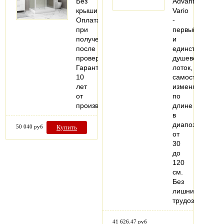
Без
Advantix
крыши
Vario
Оплата
-
при
первый
получении
и
после
единственный
проверки
душевой
Гарантия
лоток,
10
самостоятельн
лет
изменяемый
от
по
производителя
длине
в
диапозоне
50 040 руб
Купить
от
30
до
120
см.
Без
лишних
трудозатрат…
41 626.47 руб