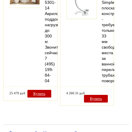
5301-
Simplex
14
плоская
Акриловый
конструкция
поддон
-
нагрузка
требуется
до
только
300
33
кг.
мм
Звоните
свободного
сейчас
места
7
за
(495)
ваннойКомплек
199-
переливная
84-
трубахромиров
04
поворотная…
25 470 руб
Купить
4 260.31 руб
Купить