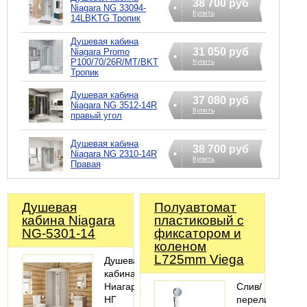
38 700 руб
Niagara NG 33094-
Купить
14LBKTG Тропик
Душевая кабина
31 050 руб
Niagara Promo
P100/70/26R/MT/BKT
Купить
Тропик
Душевая кабина
37 080 руб
Niagara NG 3512-14R
Купить
правый угол
Душевая кабина
38 700 руб
Niagara NG 2310-14R
Купить
Правая
Душевая
Полуавтомат
кабина Niagara
пластиковый с
NG-5301-14
фиксатором и
коленом
L725mm Viega
Душевая
кабина
Ниагара
Слив/
НГ
перелив