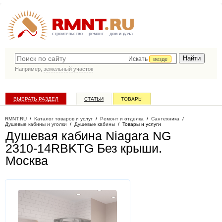
строительство
ремонт
дом и дача
Искать
везде
Например,
земельный участок
ВЫБРАТЬ РАЗДЕЛ
СТАТЬИ
ТОВАРЫ
КАТАЛОГ КОМПАНИЙ
RMNT.RU
/
Каталог товаров и услуг
/
Ремонт и отделка
/
Сантехника
/
Душевые кабины и уголки
/
Душевые кабины
/
Товары и услуги
Душевая кабина Niagara NG
2310-14RBKTG Без крыши
.
Москва