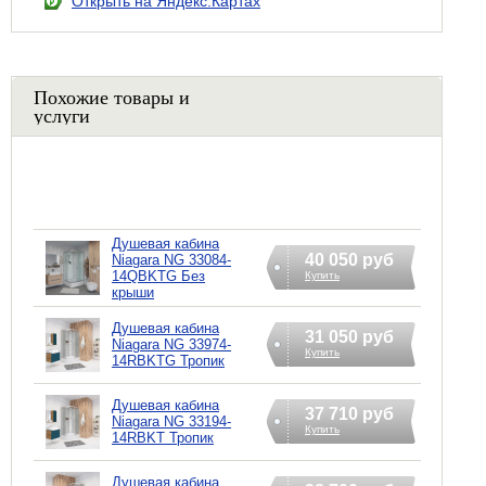
Открыть на Яндекс.Картах
Похожие товары и
услуги
Душевая кабина
40 050 руб
Niagara NG 33084-
14QBKTG Без
Купить
крыши
Душевая кабина
31 050 руб
Niagara NG 33974-
Купить
14RBKTG Тропик
Душевая кабина
37 710 руб
Niagara NG 33194-
Купить
14RBKT Тропик
Душевая кабина