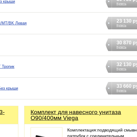
ез крыши
Купить
23 130 р
L/MT/BK Левая
Купить
30 870 р
Купить
32 130 р
 Тропик
Купить
33 660 р
Без крыши
Купить
3-
Комплект для навесного унитаза
O90/400мм Viega
Комплектация:подводящий смывн
патрубок с соединительным