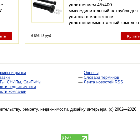
ое
уплотнением 45x400
7
ммсоединительный патрубок для
унитаза с манжетным
уплотнениеммонтажный комплек
ить
6 896.48 руб
Купить
азины и рынки
—
Опросы
тавки
—
Словари терминов
Ты, СНИПы, СанПиНы
—
Лента новостей RSS
ости недвижимости
ости компаний
оительству, ремонту, недвижимости, дизайну интерьера
. (c) 2002—2026