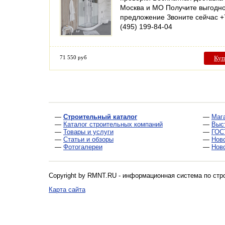
Москва и МО Получите выгодн
предложение Звоните сейчас +
(495) 199-84-04
71 550 руб
Куп
—
Строительный каталог
—
Маг
—
Каталог строительных компаний
—
Выс
—
Товары и услуги
—
ГОС
—
Статьи и обзоры
—
Нов
—
Фотогалереи
—
Нов
Copyright by RMNT.RU - информационная система по
стр
Карта сайта