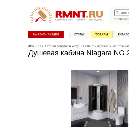
Наприме
строительство
ремонт
дом и дача
ВЫБРАТЬ РАЗДЕЛ
СТАТЬИ
ТОВАРЫ
КАТАЛ
RMNT.RU
/
Каталог товаров и услуг
/
Ремонт и отделка
/
Сантехник
Душевая кабина Niagara NG 