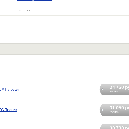
Евгений
24 750 р
L/MT Левая
Купить
31 050 р
TG Тропик
Купить
30 780 р