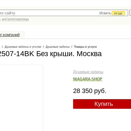
Искать
везде
р,
металлочерепица
ОГ КОМПАНИЙ
а
/
Душевые кабины и уголки
/
Душевые кабины
/
Товары и услуги
2507-14BK Без крыши
. Москва
Душевые кабины
NIAGARA-SHOP
28 350 руб.
Купить