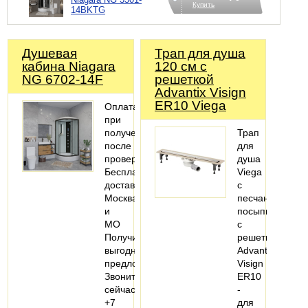
Купить
14BKTG
Душевая
Трап для душа
кабина Niagara
120 см с
NG 6702-14F
решеткой
Advantix Visign
ER10 Viega
Оплата
при
получении,
Трап
после
для
проверки
душа
Бесплатная
Viega
доставка
с
Москва
песчаной
и
посыпкой,
МО
с
Получите
решеткой
выгодное
Advantix
предложение
Visign
Звоните
ER10
сейчас
-
+7
для