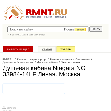
строительство
ремонт
дом и дача
Искать
везде
Например,
фильтры для воды
ВЫБРАТЬ РАЗДЕЛ
СТАТЬИ
ТОВАРЫ
КАТАЛОГ КОМПАНИЙ
RMNT.RU
/
Каталог товаров и услуг
/
Ремонт и отделка
/
Сантехника
/
Душевые кабины и уголки
/
Душевые кабины
/
Товары и услуги
Душевая кабина Niagara NG
33984-14LF Левая
. Москва
Душевые