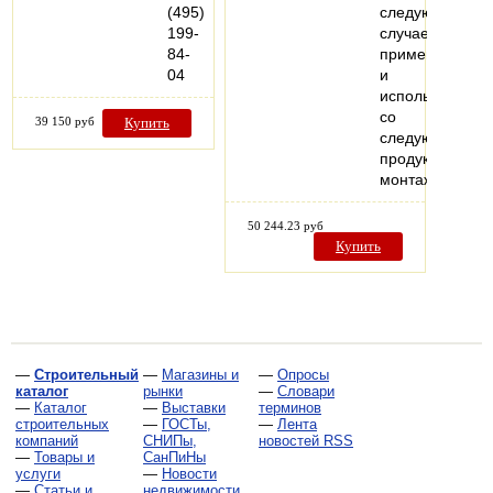
(495)
следующих
199-
случаев
84-
применения
04
и
использования
со
39 150 руб
Купить
следующей
продукцией:
монтаж…
50 244.23 руб
Купить
—
Строительный
—
Магазины и
—
Опросы
каталог
рынки
—
Словари
—
Каталог
—
Выставки
терминов
строительных
—
ГОСТы,
—
Лента
компаний
СНИПы,
новостей RSS
—
Товары и
СанПиНы
услуги
—
Новости
—
Статьи и
недвижимости