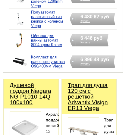
коленом L280mm
Viega
Полуавтомат
6 480.62 руб
пластиковый тип
кнопка с коленом
Купить
Viega
Обвязка для
6 446 руб
ванны автомат
Купить
8004 хром Kaiser
Комплект для
6 896.48 руб
навесного унитаза
Купить
O90/400мм Viega
Душевой
Трап для душа
поддон Niagara
120 см с
NG-P1010-14Q
решеткой
100x100
Advantix Visign
ER13 Viega
Акриловый
поддон,
Трап
низкий
для
13
душа