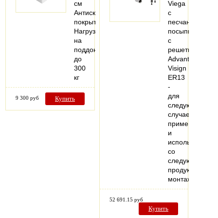
см
Viega
Антискользящее
с
покрытие
песчаной
Нагрузка
посыпкой,
на
с
поддон
решеткой
до
Advantix
300
Visign
кг
ER13
-
для
9 300 руб
Купить
следующих
случаев
применения
и
использования
со
следующей
продукцией:
монтаж…
52 691.15 руб
Купить