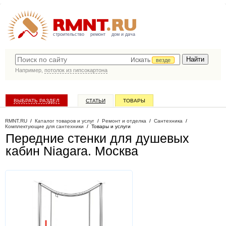
строительство
ремонт
дом и дача
Искать
везде
Например,
потолок из гипсокартона
ВЫБРАТЬ РАЗДЕЛ
СТАТЬИ
ТОВАРЫ
КАТАЛОГ КОМПАНИЙ
RMNT.RU
/
Каталог товаров и услуг
/
Ремонт и отделка
/
Сантехника
/
Комплектующие для сантехники
/
Товары и услуги
Передние стенки для душевых
кабин Niagara
. Москва