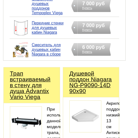
7 000 руб
душевых
поддонов
Купить
Tempoplex Viega
Передние стенки
7 000 руб
для душевых
Купить
кабин Niagara
Смеситель для
6 000 руб
душевых кабин
Купить
Niagara в сборе
Трап
Душевой
встраиваемый
поддон Niagara
в стену для
NG-P9090-14D
душа Advantix
90x90
Vario Viega
Акриловый
При
поддон,
использовании
низкий
данной
13
модели
см
трапа,
Антискользяще