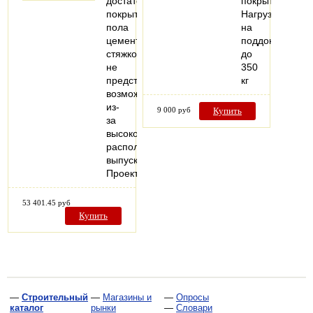
достаточное
покрытие
покрытие
Нагрузка
пола
на
цементной
поддон
стяжкой
до
не
350
представляется
кг
возможным,
из-
9 000 руб
Купить
за
высокого
расположения
выпуска.
Проектировщикам…
53 401.45 руб
Купить
—
Строительный
—
Магазины и
—
Опросы
каталог
рынки
—
Словари