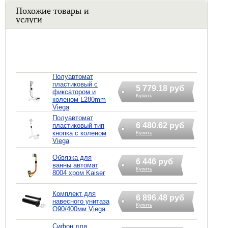
Похожие товары и
услуги
Полуавтомат
пластиковый с
5 779.18 руб
фиксатором и
Купить
коленом L280mm
Viega
Полуавтомат
6 480.62 руб
пластиковый тип
кнопка с коленом
Купить
Viega
Обвязка для
6 446 руб
ванны автомат
Купить
8004 хром Kaiser
Комплект для
6 896.48 руб
навесного унитаза
Купить
O90/400мм Viega
Сифoн для