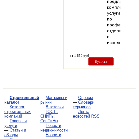
предлагаем
комплексные
услуги
по
профессионал
отделке
с
использовани
от 1 850 руб
Купить
—
Строительный
—
Магазины и
—
Опросы
каталог
рынки
—
Словари
—
Каталог
—
Выставки
терминов
строительных
—
ГОСТы,
—
Лента
компаний
СНИПы,
новостей RSS
—
Товары и
СанПиНы
услуги
—
Новости
—
Статьи и
недвижимости
обзоры
—
Новости