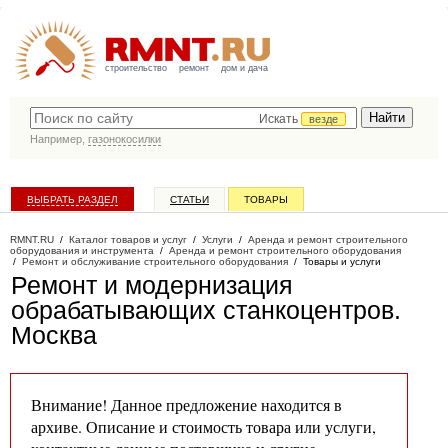
строительство
ремонт
дом и дача
Искать
везде
Например,
газонокосилки
ВЫБРАТЬ РАЗДЕЛ
СТАТЬИ
ТОВАРЫ
КАТАЛОГ КОМПАНИЙ
RMNT.RU
/
Каталог товаров и услуг
/
Услуги
/
Аренда и ремонт строительного
оборудования и инструмента
/
Аренда и ремонт строительного оборудования
/
Ремонт и обслуживание строительного оборудования
/
Товары и услуги
Ремонт и модернизация
обрабатывающих станкоцентров
.
Москва
Внимание! Данное предложение находится в
архиве. Описание и стоимость товара или услуги,