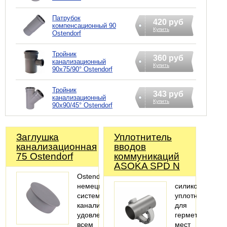
Патрубок
420 руб
компенсационный 90
Купить
Ostendorf
Тройник
360 руб
канализационный
Купить
90х75/90° Ostendorf
Тройник
343 руб
канализационный
Купить
90х90/45° Ostendorf
Заглушка
Уплотнитель
канализационная
вводов
75 Ostendorf
коммуникаций
ASOKA SPD N
Ostendorf-
немецкая
силиконовый
система
уплотнитель
канализации,
для
удовлетворяющая
герметизации
всем
мест