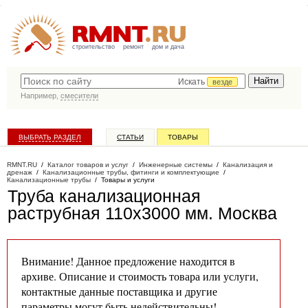
строительство
ремонт
дом и дача
Искать
везде
Например,
смесители
ВЫБРАТЬ РАЗДЕЛ
СТАТЬИ
ТОВАРЫ
КАТАЛОГ КОМПАНИЙ
RMNT.RU
/
Каталог товаров и услуг
/
Инженерные системы
/
Канализация и
дренаж
/
Канализационные трубы, фитинги и комплектующие
/
Канализационные трубы
/
Товары и услуги
Труба канализационная
раструбная 110х3000 мм
. Москва
Внимание! Данное предложение находится в
архиве. Описание и стоимость товара или услуги,
контактные данные поставщика и другие
параметры могут быть недействительны!