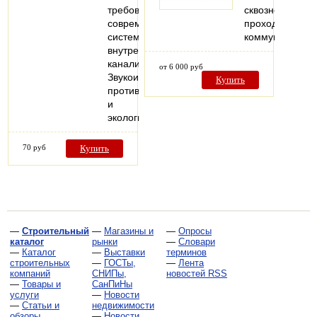
требованиям
сквозного
современных
прохода
систем
коммуникаций
внутренней
канализации.
от 6 000 руб
Звукоизоляция,
Купить
противопожарная
и
экологическая…
70 руб
Купить
—
Строительный
—
Магазины и
—
Опросы
каталог
рынки
—
Словари
—
Каталог
—
Выставки
терминов
строительных
—
ГОСТы,
—
Лента
компаний
СНИПы,
новостей RSS
—
Товары и
СанПиНы
услуги
—
Новости
—
Статьи и
недвижимости
обзоры
—
Новости