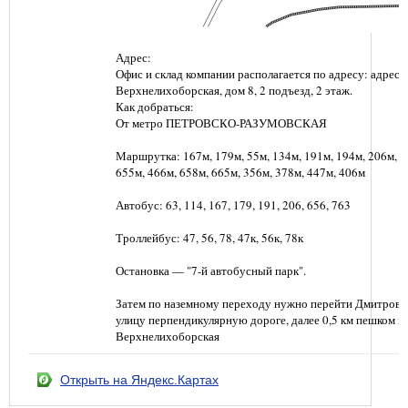
Адрес:
Офис и склад компании располагается по адресу: адрес: г
Верхнелихоборская, дом 8, 2 подъезд, 2 этаж.
Как добраться:
От метро ПЕТРОВСКО-РАЗУМОВСКАЯ
Маршрутка: 167м, 179м, 55м, 134м, 191м, 194м, 206м, 6
655м, 466м, 658м, 665м, 356м, 378м, 447м, 406м
Автобус: 63, 114, 167, 179, 191, 206, 656, 763
Троллейбус: 47, 56, 78, 47к, 56к, 78к
Остановка — "7-й автобусный парк".
Затем по наземному переходу нужно перейти Дмитровс
улицу перпендикулярную дороге, далее 0,5 км пешком п
Верхнелихоборская
Открыть на Яндекс.Картах