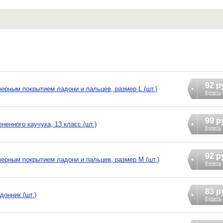
92 р
ерным покрытием ладони и пальцев, размер L (шт.)
Купить
99 р
ненного каучука, 13 класс (шт.)
Купить
92 р
мерным покрытием ладони и пальцев, размер М (шт.)
Купить
83 р
донник (шт.)
Купить