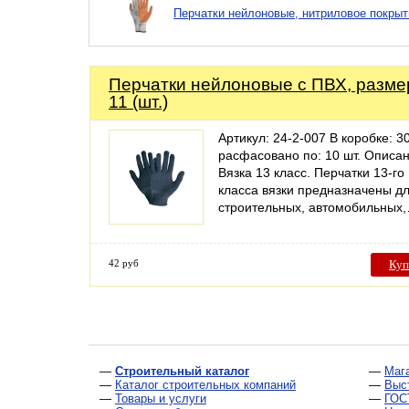
Перчатки нейлоновые, нитриловое покрыти
Перчатки нейлоновые с ПВХ, разме
11 (шт.)
Артикул: 24-2-007 В коробке: 30
расфасовано по: 10 шт. Описан
Вязка 13 класс. Перчатки 13-го
класса вязки предназначены д
строительных, автомобильных
42 руб
Куп
—
Строительный каталог
—
Маг
—
Каталог строительных компаний
—
Выс
—
Товары и услуги
—
ГОС