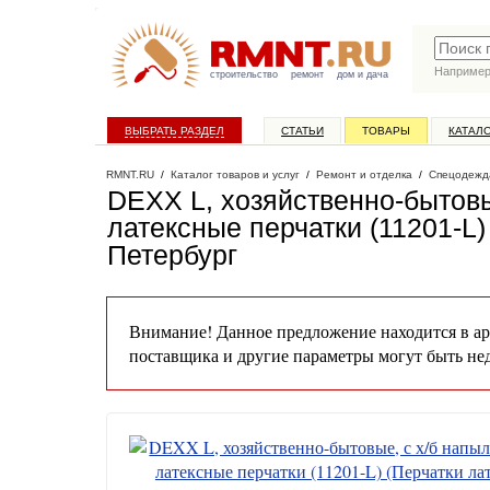
Наприме
строительство
ремонт
дом и дача
ВЫБРАТЬ РАЗДЕЛ
СТАТЬИ
ТОВАРЫ
КАТАЛ
RMNT.RU
/
Каталог товаров и услуг
/
Ремонт и отделка
/
Спецодежд
DEXX L, хозяйственно-бытов
латексные перчатки (11201-L
Петербург
Внимание! Данное предложение находится в ар
поставщика и другие параметры могут быть не