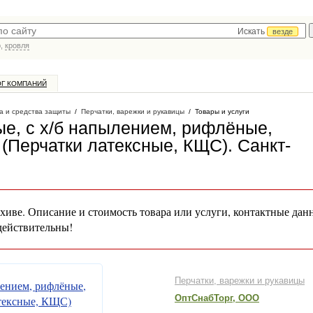
Искать
везде
р,
кровля
ОГ КОМПАНИЙ
а и средства защиты
/
Перчатки, варежки и рукавицы
/
Товары и услуги
ые, с х/б напылением, рифлёные,
) (Перчатки латексные, КЩС)
. Санкт-
хиве. Описание и стоимость товара или услуги, контактные дан
действительны!
Перчатки, варежки и рукавицы
ОптСнабТорг, ООО