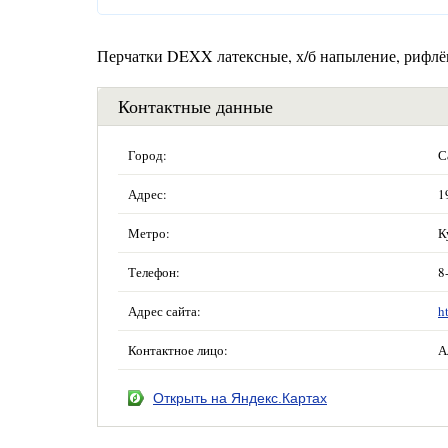
Перчатки DEXX латексные, х/б напыление, рифлё
Контактные данные
Город:
С
Адрес:
1
Метро:
К
Телефон:
8
Адрес сайта:
h
Контактное лицо:
А
Открыть на Яндекс.Картах