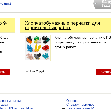
94 р
е (шт.)
Купить
р 9-
Хлопчатобумажные перчатки для
строительных работ
0 шт,
Хлопчатобумажные перчатки с ПВ
ие:
покрытием для строительных и
других работ
ля
,…
ить
от 14 до 85 руб
Купить
азины и рынки
—
Опросы
тавки
—
Словари терминов
Ты, СНИПы, СанПиНы
—
Лента новостей RSS