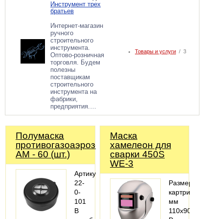
Инструмент трех
братьев
Интернет-магазин
ручного
строительного
инструмента.
Товары и услуги
/ 3
Оптово-розничная
торговля. Будем
полезны
поставщикам
строительного
инструмента на
фабрики,
предприятия.…
Полумаска
Маска
противогазоаэрозольная
хамелеон для
АМ - 60 (шт.)
сварки 450S
WE-3
Артикул:
22-
Размер
0-
картриджа,
101
мм
В
110х90х9