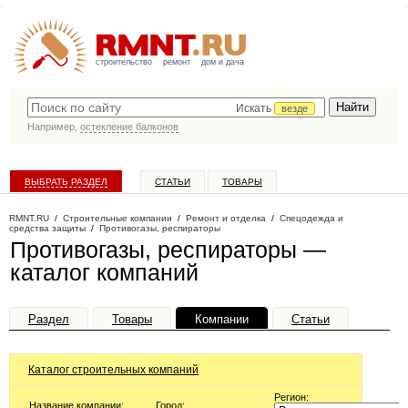
строительство
ремонт
дом и дача
Искать
везде
Например,
остекление балконов
ВЫБРАТЬ РАЗДЕЛ
СТАТЬИ
ТОВАРЫ
КАТАЛОГ КОМПАНИЙ
RMNT.RU
/
Строительные компании
/
Ремонт и отделка
/
Спецодежда и
средства защиты
/
Противогазы, респираторы
Противогазы, респираторы —
каталог компаний
Раздел
Товары
Компании
Статьи
Каталог строительных компаний
Регион:
Название компании:
Город: