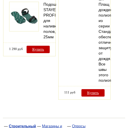
Подошвы
Плащ
STAYER
дождевик
PROFI
полиэтиленовы
для
из
наливных
серии
полов,
Стандарт
25мм
обеспечивает
отличную
защиту
1 290 руб
Купить
от
дождя.
Все
швы
этого
полиэтиленов
111 руб
Купить
—
Строительный
—
Магазины и
—
Опросы