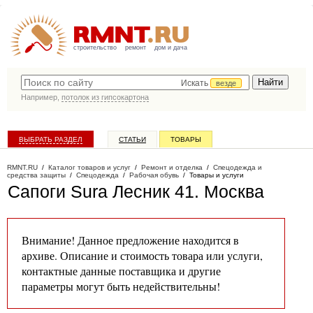
строительство
ремонт
дом и дача
Искать
везде
Например,
потолок из гипсокартона
ВЫБРАТЬ РАЗДЕЛ
СТАТЬИ
ТОВАРЫ
КАТАЛОГ КОМПАНИЙ
RMNT.RU
/
Каталог товаров и услуг
/
Ремонт и отделка
/
Спецодежда и
средства защиты
/
Спецодежда
/
Рабочая обувь
/
Товары и услуги
Сапоги Sura Лесник 41
. Москва
Внимание! Данное предложение находится в
архиве. Описание и стоимость товара или услуги,
контактные данные поставщика и другие
параметры могут быть недействительны!