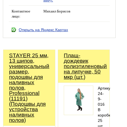
Бафус
Контактное
Михаил Борисов
лицо:
Открыть на Яндекс.Картах
STAYER 25 мм,
Плащ-
13 шипов,
дождевик
универсальный
полиэтиленовый
размер,
на липучке, 50
подошвы для
мкр (шт.)
наливных
полов,
Артикул:
Professional
24-
(11191)
9-
(Подошвы для
016
устройства
В
наливных
коробке:
полов)
25
шт.