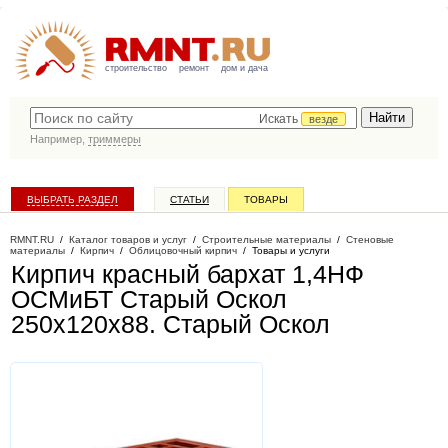
строительство
ремонт
дом и дача
Искать
везде
Например,
триммеры
ВЫБРАТЬ РАЗДЕЛ
СТАТЬИ
ТОВАРЫ
КАТАЛОГ КОМПАНИЙ
RMNT.RU
/
Каталог товаров и услуг
/
Строительные материалы
/
Стеновые
материалы
/
Кирпич
/
Облицовочный кирпич
/
Товары и услуги
Кирпич красный бархат 1,4НФ
ОСМиБТ Старый Оскол
250х120х88
. Старый Оскол