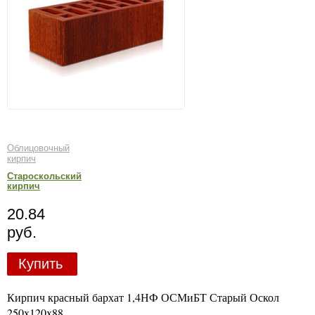
Облицовочный
кирпич
Староскольский
кирпич
20.84
руб.
Купить
Кирпич красный бархат 1,4НФ ОСМиБТ Старый Оскол
250х120х88