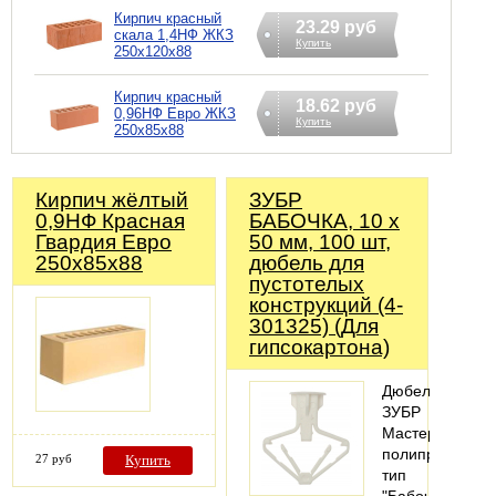
Кирпич красный
23.29 руб
скала 1,4НФ ЖКЗ
Купить
250х120х88
Кирпич красный
18.62 руб
0,96НФ Евро ЖКЗ
Купить
250х85х88
Кирпич жёлтый
ЗУБР
0,9НФ Красная
БАБОЧКА, 10 х
Гвардия Евро
50 мм, 100 шт,
250х85х88
дюбель для
пустотелых
конструкций (4-
301325) (Для
гипсокартона)
Дюбель
ЗУБР
Мастер
полипропилено
27 руб
Купить
тип
"Бабочка",