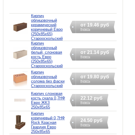
Кирпич
облицовочный
от 19.46 руб
керамический
коричневый Евро
Купить
(250х85х65)
Старооскольский
Кирпич
облицовочный
от 21.14 руб
белый, слоновая
кость Евро
Купить
(250х85х65)
Старооскольский
Кирпич
от 19.80 руб
облицовочный
солома без фаски
Купить
Старооскольский
Кирпич слоновая
22.12 руб
кость скала 0,7НФ
Евро ЖКЗ
Купить
250х85х65
Кирпич
коричневый 0,7НФ
24.50 руб
Rock Красная
Купить
Гвардия Евро
250х85х65