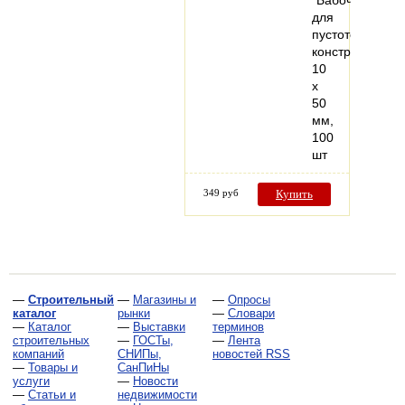
для
пустотелых
конструкций,
10
х
50
мм,
100
шт
349 руб
Купить
—
Строительный
—
Магазины и
—
Опросы
каталог
рынки
—
Словари
—
Каталог
—
Выставки
терминов
строительных
—
ГОСТы,
—
Лента
компаний
СНИПы,
новостей RSS
—
Товары и
СанПиНы
услуги
—
Новости
—
Статьи и
недвижимости