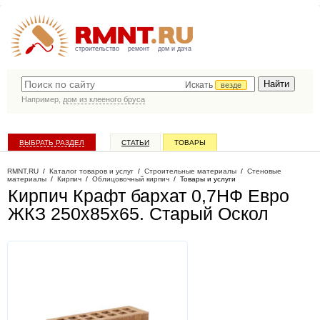
строительство
ремонт
дом и дача
Искать
везде
Например,
дом из клееного бруса
ВЫБРАТЬ РАЗДЕЛ
СТАТЬИ
ТОВАРЫ
КАТАЛОГ КОМПАНИЙ
RMNT.RU
/
Каталог товаров и услуг
/
Строительные материалы
/
Стеновые
материалы
/
Кирпич
/
Облицовочный кирпич
/
Товары и услуги
Кирпич Крафт бархат 0,7НФ Евро
ЖКЗ 250х85х65
. Старый Оскол