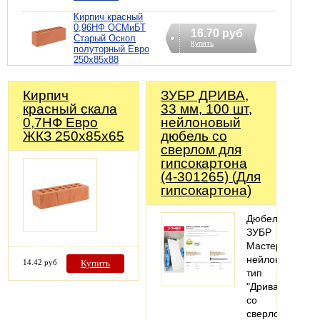
Кирпич красный
0,96НФ ОСМиБТ
16.70 руб
Старый Оскол
Купить
полуторный Евро
250х85х88
Кирпич
ЗУБР ДРИВА,
красный скала
33 мм, 100 шт,
0,7НФ Евро
нейлоновый
ЖКЗ 250х85х65
дюбель со
сверлом для
гипсокартона
(4-301265) (Для
гипсокартона)
Дюбель
ЗУБР
Мастер
нейлоновый,
14.42 руб
Купить
тип
"Дрива"
со
сверлом,