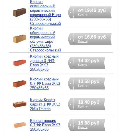
Кирпич
облицовочный
от 19.46 руб
керамический
коричневый Евро
Купить
(250х85х65)
Старооскольский
Кирпич
облицовочный
от 16.66 руб
керамический
солома Евро
Купить
(250х85х65)
Старооскольский
Кирпич красный
14.42 руб
дерево 0,7НФ
Евро ЖКЗ
Купить
250х85х65
Кирпич красный
13.58 руб
0,7НФ Евро ЖКЗ
Купить
250х85х65
Кирпич Крафт
19.40 руб
бархат 1НФ ЖКЗ
Купить
250х120х65
Кирпич персик
15.68 руб
0,7НФ Евро ЖКЗ
Купить
250х85х65